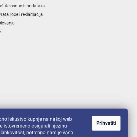
zaštite osobnih podataka
vrata robe i reklamacija
slovanja
e
no iskustvo kupnje na našoj web
Prihvatiti
te istovremeno osigurali njezinu
 učinkovitost, potrebna nam je vaša