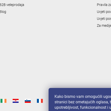
l
B2B veleprodaja
Pravila 
s
Blog
Uvjeti po
Uvjeti po
Za medij
Kako bismo vam omogućili ugod
stranici bez ometajućih oglasa, 
upotrebljivost, funkcionalnost i