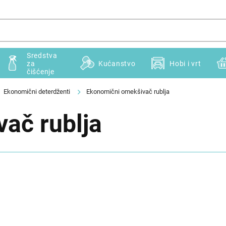
Sredstva
za
Kućanstvo
Hobi i vrt
čišćenje
Ekonomični deterdženti
Ekonomični omekšivač rublja
ač rublja