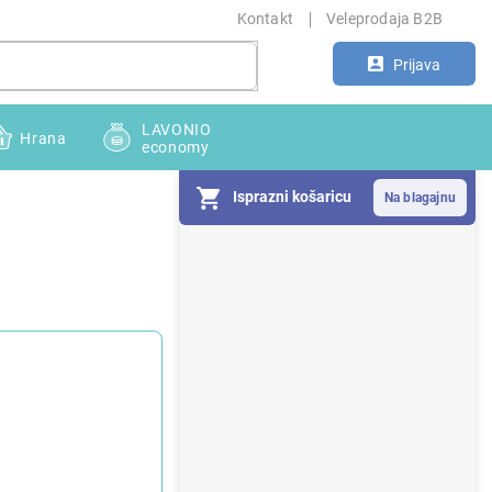
Kontakt
Veleprodaja B2B
Prijava
LAVONIO
Hrana
economy
Isprazni košaricu
S
i
d
e
b
a
r