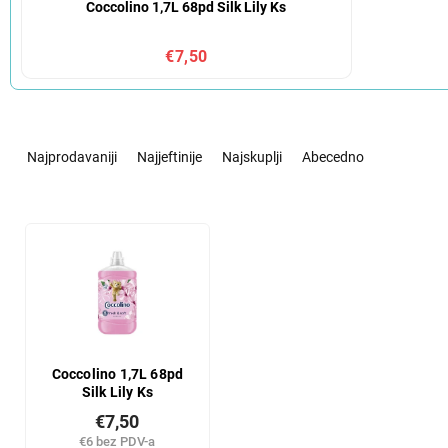
Coccolino 1,7L 68pd Silk Lily Ks
€7,50
S
o
Najprodavaniji
Najjeftinije
Najskuplji
Abecedno
r
t
i
L
r
i
a
s
n
t
j
o
e
f
p
p
r
r
Coccolino 1,7L 68pd
o
Silk Lily Ks
o
i
d
€7,50
z
u
€6 bez PDV-a