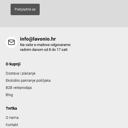
t
Pretplatite se
r
o
l
s
info@lavonio.hr
Na vaše e-mailove odgovaramo
radnim danom od 8 do 17 sati
O kupnji
Dostava i plaćanje
Ekološko pakiranje pošiljaka
B2B veleprodaja
Blog
Tvrtka
O nama
Kontakt