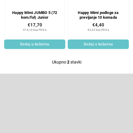
p
p
r
r
Happy Mimi JUMBO 5 (72
Happy Mimi podloge za
o
o
kom/fol) Junior
previjanje 10 komada
d
i
€17,70
€4,40
u
z
€14,16 bez PDV-a
€3,52 bez PDV-a
c
v
t
o
Dodaj u košaricu
Dodaj u košaricu
s
d
a
Ukupno
2
stavki
L
i
F
s
o
t
o
Pretplatite se na newsletter
i
t
e
n
Enter your email and we will send you informations about new
r
products in our e-shop.
g
c
E-pošta
o
n