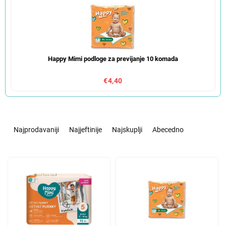
Happy Mimi podloge za previjanje 10 komada
€4,40
S
o
Najprodavaniji
Najjeftinije
Najskuplji
Abecedno
r
t
L
i
i
r
s
a
t
n
o
j
f
e