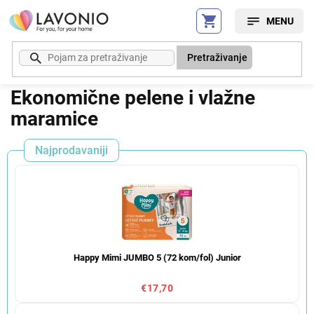
Preskoči
na
sadržaj
Pretraživanje
Ekonomične pelene i vlažne
maramice
Najprodavaniji
Happy Mimi JUMBO 5 (72 kom/fol) Junior
€17,70