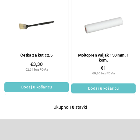
Četka za kut c2.5
Moltopren valjak 150 mm, 1
kom.
€3,30
€1
€2,64 bez PDV-a
€0,80 bez PDV-a
Dodaj u košaricu
Dodaj u košaricu
Ukupno
10
stavki
L
i
F
s
o
t
o
Pretplatite se na newsletter