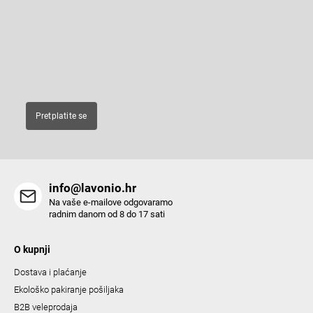
i
t
e
n
Enter your email and we will send you informations about new
r
products in our e-shop.
g
c
E-pošta
o
n
t
Pretplatite se
r
o
l
s
info@lavonio.hr
Na vaše e-mailove odgovaramo
radnim danom od 8 do 17 sati
O kupnji
Dostava i plaćanje
Ekološko pakiranje pošiljaka
B2B veleprodaja