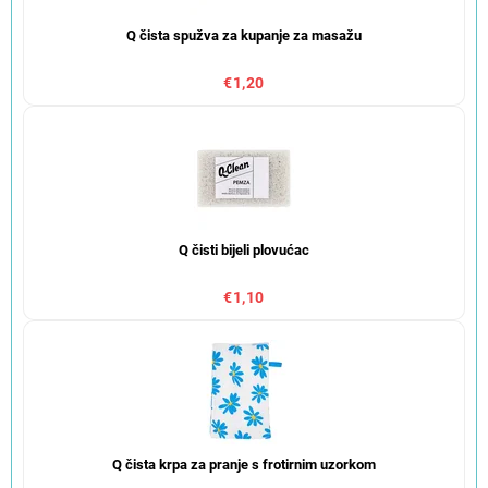
Q čista spužva za kupanje za masažu
€1,20
Q čisti bijeli plovućac
€1,10
Q čista krpa za pranje s frotirnim uzorkom