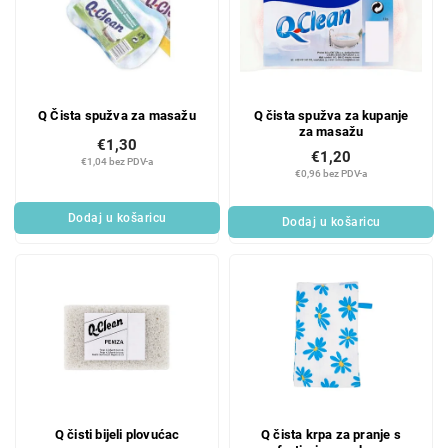
Q Čista spužva za masažu
Q čista spužva za kupanje
za masažu
€1,30
€1,20
€1,04 bez PDV-a
€0,96 bez PDV-a
Dodaj u košaricu
Dodaj u košaricu
Q čisti bijeli plovućac
Q čista krpa za pranje s