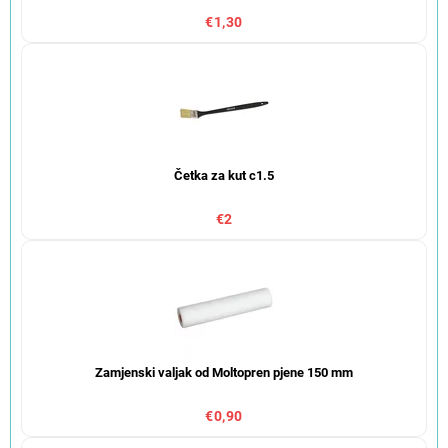
€1,30
Četka za kut c1.5
€2
Zamjenski valjak od Moltopren pjene 150 mm
€0,90