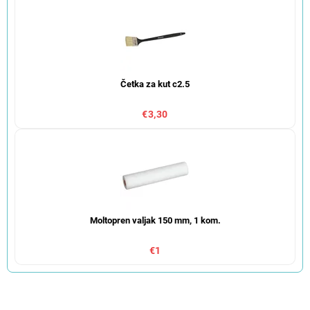
Četka za kut c2.5
€3,30
Moltopren valjak 150 mm, 1 kom.
€1
S