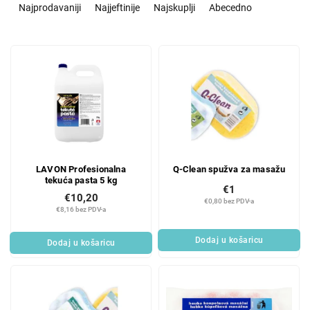
o
Najprodavaniji
Najjeftinije
Najskuplji
Abecedno
r
t
L
i
i
r
s
a
t
n
o
j
f
e
p
p
r
r
LAVON Profesionalna
Q-Clean spužva za masažu
o
o
tekuća pasta 5 kg
d
i
€1
€10,20
u
z
€0,80 bez PDV-a
€8,16 bez PDV-a
c
v
t
o
Dodaj u košaricu
Dodaj u košaricu
s
d
a