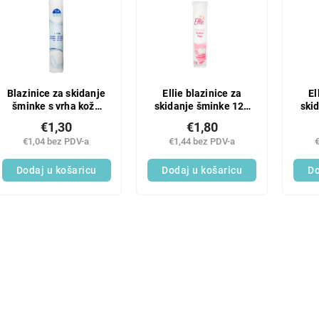
Blazinice za skidanje
Ellie blazinice za
El
šminke s vrha kože
skidanje šminke 120
ski
100 komada
komada
€1,30
€1,80
€1,04 bez PDV-a
€1,44 bez PDV-a
Dodaj u košaricu
Dodaj u košaricu
Do