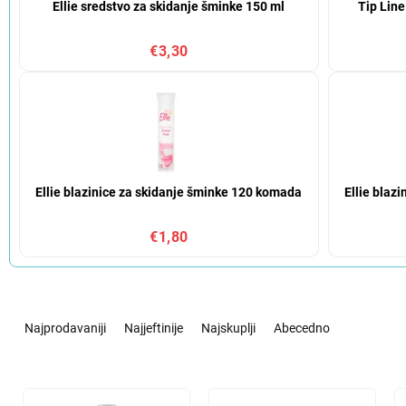
Ellie sredstvo za skidanje šminke 150 ml
Tip Line
€3,30
Ellie blazinice za skidanje šminke 120 komada
Ellie blaz
€1,80
S
o
Najprodavaniji
Najjeftinije
Najskuplji
Abecedno
r
t
i
L
r