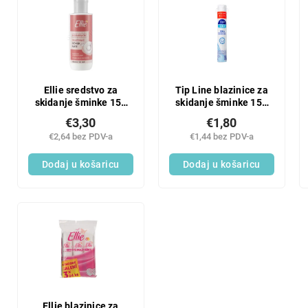
i
a
s
n
t
j
o
e
f
p
p
r
r
Ellie sredstvo za
Tip Line blazinice za
o
skidanje šminke 150
skidanje šminke 150
o
ml
komada
i
d
€3,30
€1,80
z
u
€2,64 bez PDV-a
€1,44 bez PDV-a
v
c
o
Dodaj u košaricu
Dodaj u košaricu
t
d
s
a
Ellie blazinice za