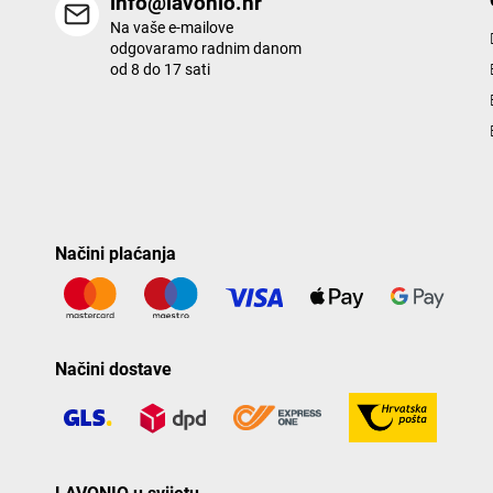
info@lavonio.hr
Na vaše e-mailove
odgovaramo radnim danom
od 8 do 17 sati
Načini plaćanja
Načini dostave