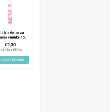
lie blazinice za
danje šminke 150
komada
€2,30
€1,84 bez PDV-a
daj u košaricu