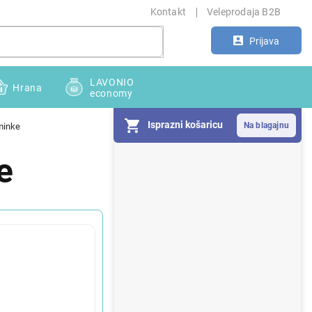
Kontakt
Veleprodaja B2B
Prijava
LAVONIO
Hrana
economy
Isprazni košaricu
minke
S
e
i
d
e
b
a
r