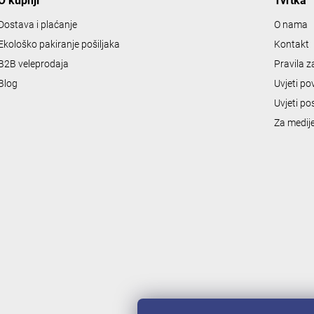
O kupnji
Tvrtka
t
r
Dostava i plaćanje
O nama
o
Ekološko pakiranje pošiljaka
Kontakt
l
B2B veleprodaja
Pravila 
s
Blog
Uvjeti po
Uvjeti po
Za medij