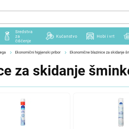
Sredstva
za
Kućanstvo
Hobi i vrt
čišćenje
jega
Ekonomični higijenski pribor
Ekonomične blazinice za skidanje š
ce za skidanje šmink