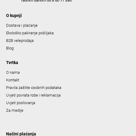
radnim danom od 8 do 17 sati
O kupnji
Dostava i plaćanje
Ekološko pakiranje pošiljaka
B2B veleprodaja
Blog
Tvrtka
O nama
Kontakt
Pravila zaštite osobnih podataka
Uvjeti povrata robe i reklamacija
Uvjeti poslovanja
Za medije
Načini plaćanja