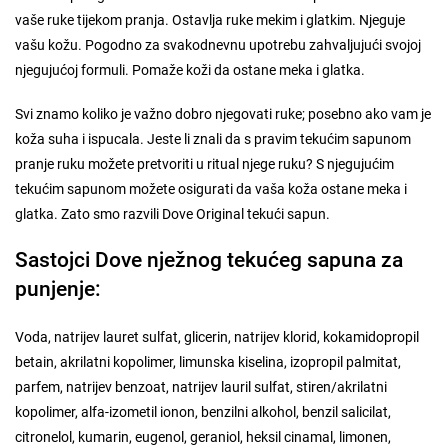
vaše ruke tijekom pranja. Ostavlja ruke mekim i glatkim. Njeguje
vašu kožu. Pogodno za svakodnevnu upotrebu zahvaljujući svojoj
njegujućoj formuli. Pomaže koži da ostane meka i glatka.
Svi znamo koliko je važno dobro njegovati ruke; posebno ako vam je
koža suha i ispucala. Jeste li znali da s pravim tekućim sapunom
pranje ruku možete pretvoriti u ritual njege ruku? S njegujućim
tekućim sapunom možete osigurati da vaša koža ostane meka i
glatka. Zato smo razvili Dove Original tekući sapun.
Sastojci Dove nježnog tekućeg sapuna za
punjenje:
Voda, natrijev lauret sulfat, glicerin, natrijev klorid, kokamidopropil
betain, akrilatni kopolimer, limunska kiselina, izopropil palmitat,
parfem, natrijev benzoat, natrijev lauril sulfat, stiren/akrilatni
kopolimer, alfa-izometil ionon, benzilni alkohol, benzil salicilat,
citronelol, kumarin, eugenol, geraniol, heksil cinamal, limonen,