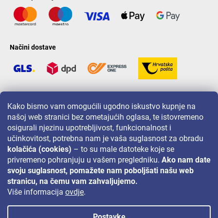
Načini dostave
LAVONIO u svijetu
Kako bismo vam omogućili ugodno iskustvo kupnje na
našoj web stranici bez ometajućih oglasa, te istovremeno
osigurali njezinu upotrebljivost, funkcionalnost i
učinkovitost, potrebna nam je vaša suglasnost za obradu
kolačića (cookies)
– to su male datoteke koje se
privremeno pohranjuju u vašem pregledniku.
Ako nam date
Za akcije, nagradne igre i popuste pratite nas na:
svoju suglasnost, pomažete nam poboljšati našu web
stranicu, na čemu vam zahvaljujemo.
Više informacija
ovdje
.
Postavke