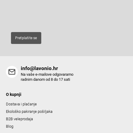
r
products in our e-shop.
g
c
E-pošta
o
n
t
Pretplatite se
r
o
l
s
info@lavonio.hr
Na vaše e-mailove odgovaramo
radnim danom od 8 do 17 sati
O kupnji
Dostava i plaćanje
Ekološko pakiranje pošiljaka
B2B veleprodaja
Blog