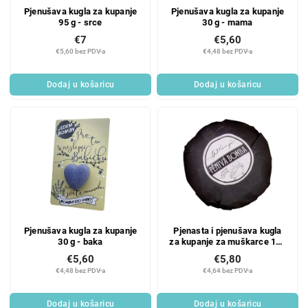
Pjenušava kugla za kupanje
Pjenušava kugla za kupanje
95 g - srce
30 g - mama
€7
€5,60
€5,60 bez PDV-a
€4,48 bez PDV-a
Dodaj u košaricu
Dodaj u košaricu
Pjenušava kugla za kupanje
Pjenasta i pjenušava kugla
30 g - baka
za kupanje za muškarce 110
g - za gospodu
€5,60
€5,80
€4,48 bez PDV-a
€4,64 bez PDV-a
Dodaj u košaricu
Dodaj u košaricu