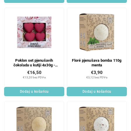
Poklon set pjenušavih
Floré pjenušava bomba 110g
čokolada u kutiji 4x30g -
menta
srce
€16,50
€3,90
€13,20 bez PDV-a
€3,12 bez PDV-a
Dodaj u košaricu
Dodaj u košaricu