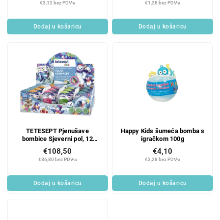
€3,12 bez PDV-a
€1,28 bez PDV-a
Dodaj u košaricu
Dodaj u košaricu
TETESEPT Pjenušave
Happy Kids šumeća bomba s
bombice Sjeverni pol, 12
igračkom 100g
kom.
€108,50
€4,10
€86,80 bez PDV-a
€3,28 bez PDV-a
Dodaj u košaricu
Dodaj u košaricu