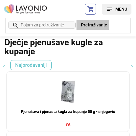
Preskoči
na
sadržaj
Pretraživanje
Dječje pjenušave kugle za
kupanje
Najprodavaniji
Pjenušava i pjenasta kugla za kupanje 55 g - snjegović
€6