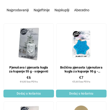
S
o
Najprodavaniji
Najjeftinije
Najskuplji
Abecedno
r
t
L
i
i
r
s
a
t
n
o
j
f
e
p
p
r
r
Pjenušava i pjenasta kugla
Božićna pjenasta i pjenušava
o
o
za kupanje 55 g - snjegović
kugla za kupanje 95 g -
d
i
pahuljica
€6
€7
u
z
€4,80 bez PDV-a
€5,60 bez PDV-a
c
v
t
o
Dodaj u košaricu
Dodaj u košaricu
s
d
a