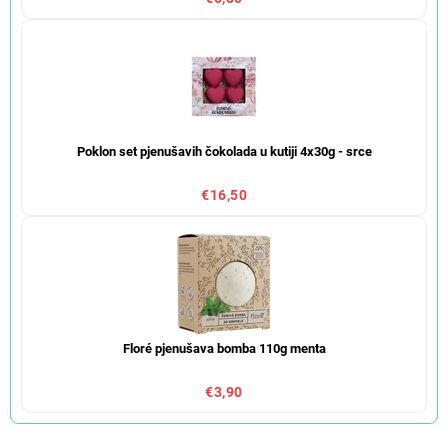
Poklon set pjenušavih čokolada u kutiji 4x30g - srce
€16,50
Floré pjenušava bomba 110g menta
€3,90