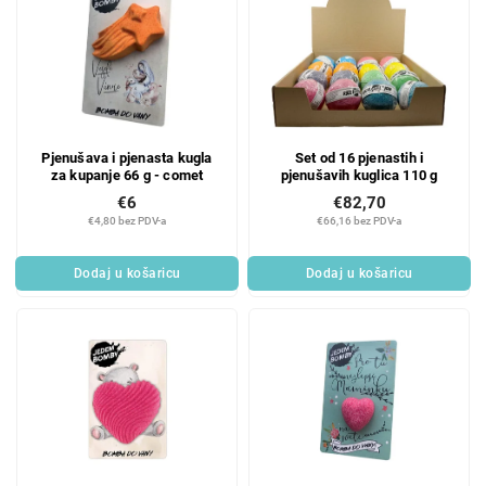
Pjenušava i pjenasta kugla
Set od 16 pjenastih i
za kupanje 66 g - comet
pjenušavih kuglica 110 g
€6
€82,70
€4,80 bez PDV-a
€66,16 bez PDV-a
Dodaj u košaricu
Dodaj u košaricu