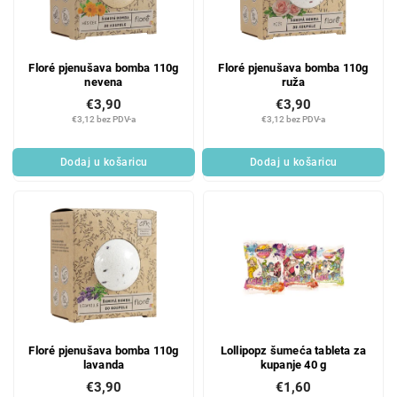
Floré pjenušava bomba 110g
Floré pjenušava bomba 110g
nevena
ruža
€3,90
€3,90
€3,12 bez PDV-a
€3,12 bez PDV-a
Dodaj u košaricu
Dodaj u košaricu
Floré pjenušava bomba 110g
Lollipopz šumeća tableta za
lavanda
kupanje 40 g
€3,90
€1,60