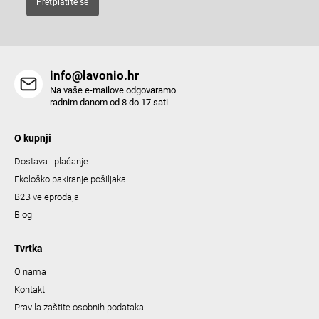
Pretplatite se
r
o
l
s
info@lavonio.hr
Na vaše e-mailove odgovaramo
radnim danom od 8 do 17 sati
O kupnji
Dostava i plaćanje
Ekološko pakiranje pošiljaka
B2B veleprodaja
Blog
Tvrtka
O nama
Kontakt
Pravila zaštite osobnih podataka