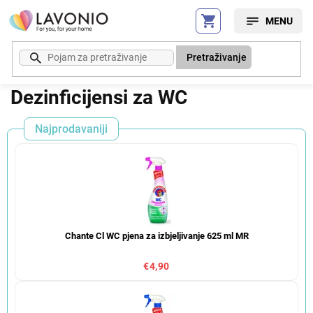
Preskoči
na
sadržaj
Pretraživanje
Dezinficijensi za WC
Najprodavaniji
Chante Cl WC pjena za izbjeljivanje 625 ml MR
€4,90