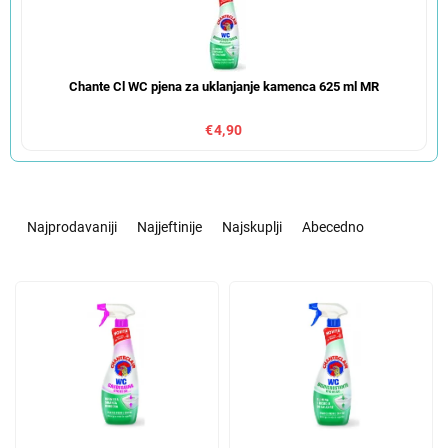
Chante Cl WC pjena za uklanjanje kamenca 625 ml MR
€4,90
S
o
Najprodavaniji
Najjeftinije
Najskuplji
Abecedno
r
t
L
i
i
r
s
a
t
n
o
j
f
e
p
p
r
r