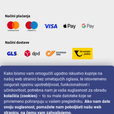
Načini plaćanja
Načini dostave
LAVONIO u svijetu
Kako bismo vam omogućili ugodno iskustvo kupnje na
našoj web stranici bez ometajućih oglasa, te istovremeno
osigurali njezinu upotrebljivost, funkcionalnost i
učinkovitost, potrebna nam je vaša suglasnost za obradu
kolačića (cookies)
– to su male datoteke koje se
privremeno pohranjuju u vašem pregledniku.
Ako nam date
Za akcije, nagradne igre i popuste pratite nas na:
svoju suglasnost, pomažete nam poboljšati našu web
stranicu, na čemu vam zahvaljujemo.