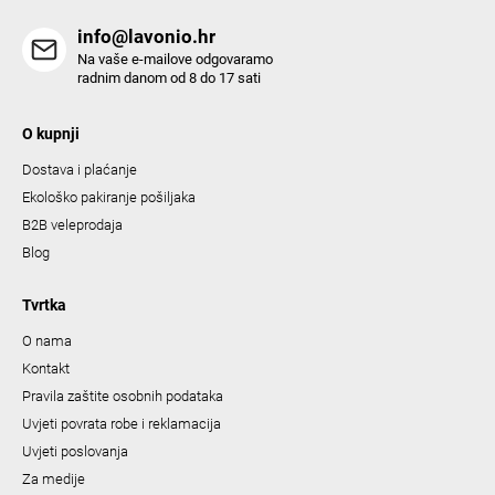
s
info@lavonio.hr
Na vaše e-mailove odgovaramo
radnim danom od 8 do 17 sati
O kupnji
Dostava i plaćanje
Ekološko pakiranje pošiljaka
B2B veleprodaja
Blog
Tvrtka
O nama
Kontakt
Pravila zaštite osobnih podataka
Uvjeti povrata robe i reklamacija
Uvjeti poslovanja
Za medije