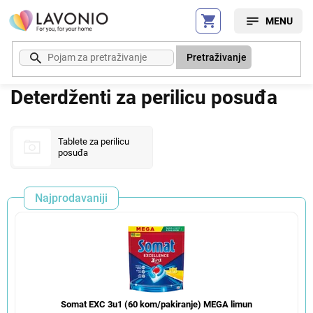
Preskoči
na
sadržaj
Pretraživanje
Deterdženti za perilicu posuđa
Tablete za perilicu
posuđa
Najprodavaniji
Somat EXC 3u1 (60 kom/pakiranje) MEGA limun