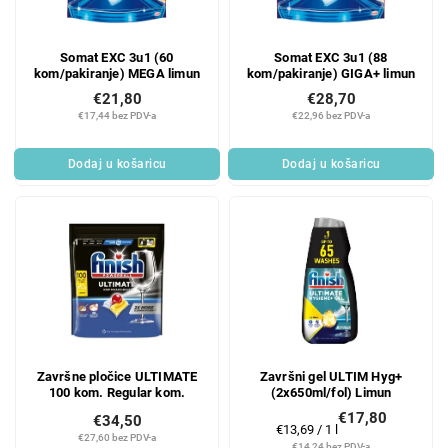
p
p
r
r
Somat EXC 3u1 (60
Somat EXC 3u1 (88
o
o
kom/pakiranje) MEGA limun
kom/pakiranje) GIGA+ limun
d
i
€21,80
€28,70
u
z
€17,44 bez PDV-a
€22,96 bez PDV-a
c
v
t
o
Dodaj u košaricu
Dodaj u košaricu
s
d
a
Završne pločice ULTIMATE
Završni gel ULTIM Hyg+
100 kom. Regular kom.
(2x650ml/fol) Limun
€17,80
€34,50
Mjerenje
€13,69 / 1 l
€27,60 bez PDV-a
cijene:
€14,24 bez PDV-a