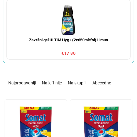
Završni gel ULTIM Hyg+ (2x650ml/fol) Limun
€17,80
S
o
Najprodavaniji
Najjeftinije
Najskuplji
Abecedno
r
t
L
i
i
r
s
a
t
n
o
j
f
e