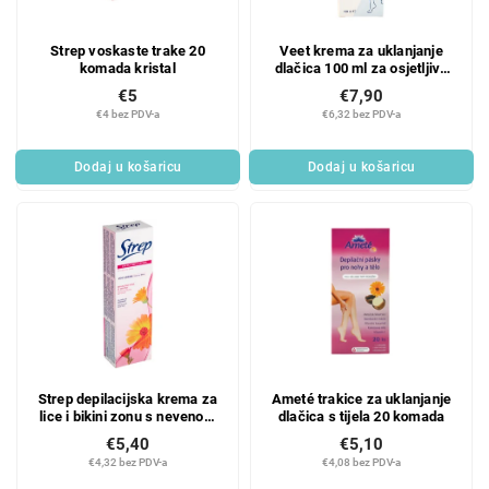
Strep voskaste trake 20
Veet krema za uklanjanje
komada kristal
dlačica 100 ml za osjetljivu
kožu
€5
€7,90
€4 bez PDV-a
€6,32 bez PDV-a
Dodaj u košaricu
Dodaj u košaricu
Strep depilacijska krema za
Ameté trakice za uklanjanje
lice i bikini zonu s nevenom
dlačica s tijela 20 komada
75 ml
€5,40
€5,10
€4,32 bez PDV-a
€4,08 bez PDV-a