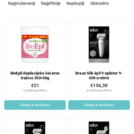
o
Najprodavaniji
Najjeftinije
Najskuplji
Abecedno
r
t
L
i
i
r
s
a
t
n
o
j
f
e
p
p
r
r
BioEpil depilacijske šećerne
Braun Silk épil 9 epilator 9-
o
o
trakice 350+50g
000 srebrni
d
i
€21
€136,30
u
z
€16,80 bez PDV-a
€109,04 bez PDV-a
c
v
t
o
Dodaj u košaricu
Dodaj u košaricu
s
d
a