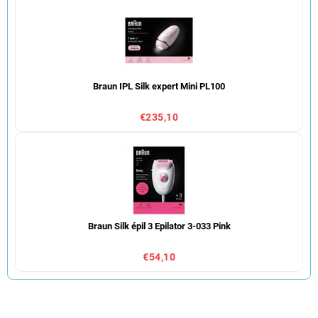
Braun IPL Silk expert Mini PL100
€235,10
Braun Silk épil 3 Epilator 3-033 Pink
€54,10
S