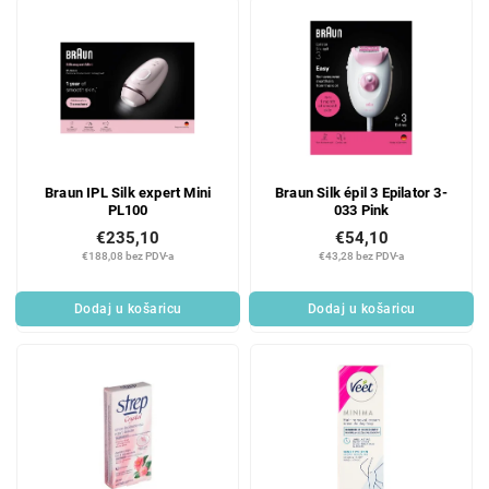
Braun IPL Silk expert Mini
Braun Silk épil 3 Epilator 3-
PL100
033 Pink
€235,10
€54,10
€188,08 bez PDV-a
€43,28 bez PDV-a
Dodaj u košaricu
Dodaj u košaricu