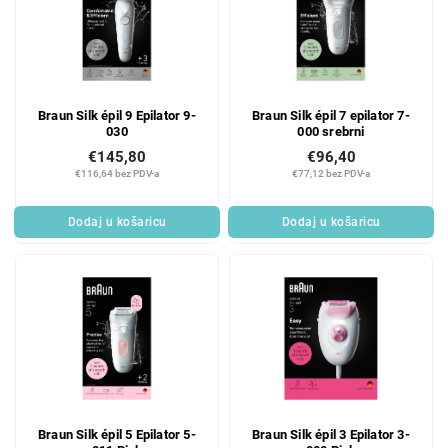
Braun Silk épil 9 Epilator 9-
Braun Silk épil 7 epilator 7-
030
000 srebrni
€145,80
€96,40
€116,64 bez PDV-a
€77,12 bez PDV-a
Dodaj u košaricu
Dodaj u košaricu
Braun Silk épil 5 Epilator 5-
Braun Silk épil 3 Epilator 3-