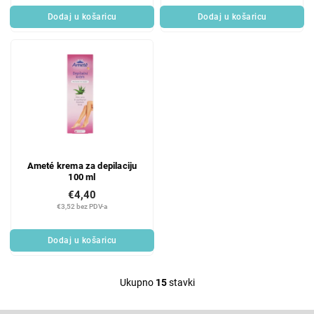
Dodaj u košaricu
Dodaj u košaricu
Ameté krema za depilaciju
100 ml
€4,40
€3,52 bez PDV-a
Dodaj u košaricu
Ukupno
15
stavki
L
i