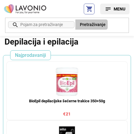
Preskoči
na
sadržaj
Pretraživanje
Depilacija i epilacija
Najprodavaniji
BioEpil depilacijske šećerne trakice 350+50g
€21