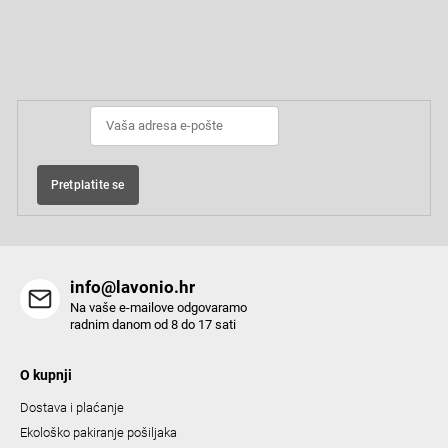
F
s
o
t
o
Pretplatite se na newsletter
i
t
e
n
r
g
c
o
Pretplatite se
n
t
r
o
info@lavonio.hr
l
Na vaše e-mailove odgovaramo
s
radnim danom od 8 do 17 sati
O kupnji
Dostava i plaćanje
Ekološko pakiranje pošiljaka