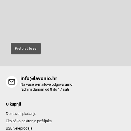
t
e
Enter your email and we will send you informations about new
r
products in our e-shop.
E-pošta
Pretplatite se
info@lavonio.hr
Na vaše e-mailove odgovaramo
radnim danom od 8 do 17 sati
O kupnji
Dostava i plaćanje
Ekološko pakiranje pošiljaka
B2B veleprodaja