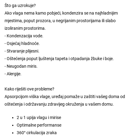
Što ga uzrokuje?
Ako vlaga nema kamo pobjeći, kondenzira se na najhladnijim
mjestima, poput prozora, u negrijanim prostorijama ili slabo
izoliranim prostorima.
- Kondenzacija vode.
- Osjećaj hladnoće.
- Stvaranje plijesni.
- Oštećenja poput ljuštenja tapeta i otpadanja žbuke i boje.
- Neugodan miris.
- Alergije.
Kako riješiti ove probleme?
Apsorpcijom viška vlage, uređaj pomaže u zaštiti vašeg doma od
oštećenja i održavanju zdravijeg okruženja u vašem domu.
2 u 1 upija vlagu i mirise
Optimalne performanse
360° cirkulacija zraka