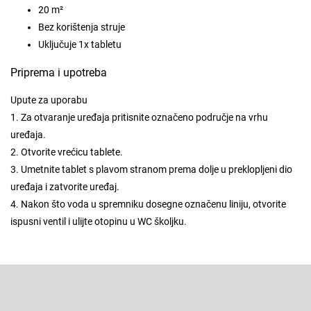
20 m²
Bez korištenja struje
Uključuje 1x tabletu
Priprema i upotreba
Upute za uporabu
1. Za otvaranje uređaja pritisnite označeno područje na vrhu
uređaja.
2. Otvorite vrećicu tablete.
3. Umetnite tablet s plavom stranom prema dolje u preklopljeni dio
uređaja i zatvorite uređaj.
4. Nakon što voda u spremniku dosegne označenu liniju, otvorite
ispusni ventil i ulijte otopinu u WC školjku.
F
o
o
Pretplatite se na newsletter