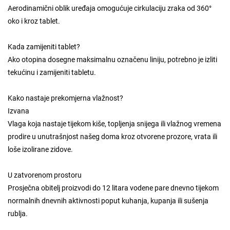
Aerodinamični oblik uređaja omogućuje cirkulaciju zraka od 360°
oko i kroz tablet.
Kada zamijeniti tablet?
Ako otopina dosegne maksimalnu označenu liniju, potrebno je izliti
tekućinu i zamijeniti tabletu.
Kako nastaje prekomjerna vlažnost?
Izvana
Vlaga koja nastaje tijekom kiše, topljenja snijega ili vlažnog vremena
prodire u unutrašnjost našeg doma kroz otvorene prozore, vrata ili
loše izolirane zidove.
U zatvorenom prostoru
Prosječna obitelj proizvodi do 12 litara vodene pare dnevno tijekom
normalnih dnevnih aktivnosti poput kuhanja, kupanja ili sušenja
rublja.