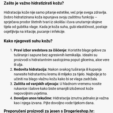
Zašto je važno hidratizirati kožu?
Hidratacija kože nije samo pitanje estetike, već prije svega zdravlja.
Dobro hidratizirana koža ispunjava svoju zaštitnu funkciju –
sprječava prodor štetnih tvari iz okoliša i čuva unutarnje slojeve
tijela od gubitka vlage. Kada je koža suha, gubi elastičnost, postaje
osjetljivija na iritacije, pucanje i infekcije.
Kako njegovati suhu kožu?
Pravi izbor sredstava za čišćenje:
Koristite blage gelove za
tuširanje i sapune bez agresivnih kemikalija. Idealni su
proizvodi s hidratantnim sastojcima poput glicerina, aloe vere
ili ulja.
Redovita hidratacija:
Nakon svakog tuširanja ili kupanja
nanesite hidratantnu kremu ili mlijeko za tijelo. Najbolje je to
učiniti na blago vlažnu kožu kako bi se vlaga zadržala.
Zaštita od vanjskih utjecaja:
U hladnom vremenu nosite
rukavice i šalove kako biste smanjili izloženost kože
nepovoljnim uvjetima.
Dovoljan unos tekućine:
Hidratacija iznutra jednako je važna
kao i njega izvana. Pijte dovoljno vode tijekom dana.
Preporučeni proizvodi za jesen s Drogerieshop.hr: