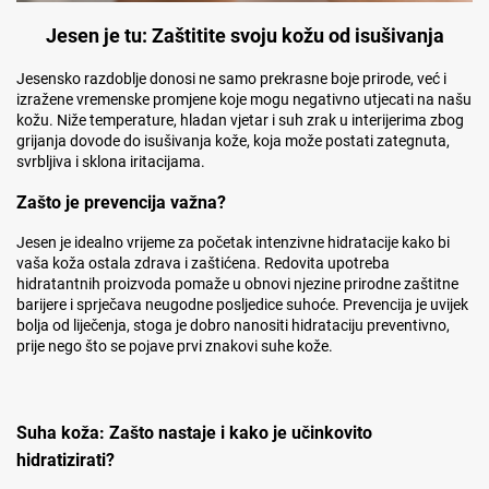
Jesen je tu: Zaštitite svoju kožu od isušivanja
Jesensko razdoblje donosi ne samo prekrasne boje prirode, već i
izražene vremenske promjene koje mogu negativno utjecati na našu
kožu. Niže temperature, hladan vjetar i suh zrak u interijerima zbog
grijanja dovode do isušivanja kože, koja može postati zategnuta,
svrbljiva i sklona iritacijama.
Zašto je prevencija važna?
Jesen je idealno vrijeme za početak intenzivne hidratacije kako bi
vaša koža ostala zdrava i zaštićena. Redovita upotreba
hidratantnih proizvoda pomaže u obnovi njezine prirodne zaštitne
barijere i sprječava neugodne posljedice suhoće. Prevencija je uvijek
bolja od liječenja, stoga je dobro nanositi hidrataciju preventivno,
prije nego što se pojave prvi znakovi suhe kože.
Suha koža: Zašto nastaje i kako je učinkovito
hidratizirati?