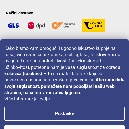
Načini dostave
LAVONIO u svijetu
Kako bismo vam omogućili ugodno iskustvo kupnje na
našoj web stranici bez ometajućih oglasa, te istovremeno
osigurali njezinu upotrebljivost, funkcionalnost i
učinkovitost, potrebna nam je vaša suglasnost za obradu
kolačića (cookies)
– to su male datoteke koje se
privremeno pohranjuju u vašem pregledniku.
Ako nam date
Za akcije, nagradne igre i popuste pratite nas na:
svoju suglasnost, pomažete nam poboljšati našu web
stranicu, na čemu vam zahvaljujemo.
Više informacija
ovdje
.
Postavke
Autorsko pravo 2026
Lavonio.hr
. Sva prava pridržana.