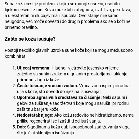
Suha koža čest je problem s kojim se mnogi susreću, osobito
tijekom jeseni i zime. Koža može biti zategnuta, svrbljiva, perutava,
a u ekstremnim slučajevima i ispucala. Ovo stanje nije samo
neugodno, već može dovesti i do drugih problema ako se o koži ne
brinemo pravilno.
Zašto se koža isušuje?
Postoji nekoliko glavnih uzroka suhe kože koji se mogu međusobno
kombinirati:
Utjecaj vremena:
Hladno i vjetrovito jesensko vrijeme,
zajedno sa suhim zrakom u grijanim prostorijama, uklanja
prirodnu vlagu iz kože.
Često tuširanje vrućom vodom:
Vruća voda ispire prirodna
ulja s kože, što dovodi do njezina isušivanja.
Upotreba agresivnih sredstava za čišćenje:
Neki sapuni i
gelovi za tuširanje sadrže tvari koje mogu narušiti prirodnu
zaštitnu barijeru kože.
Nedostatak njege:
Ako kožu redovito ne hidratiziramo, nema
priliku regenerirati se i zaštititi od isušivanja.
Dob:
S godinama koža gubi sposobnost zadržavanja vlage,
što je čini sklonijom isušivanju.