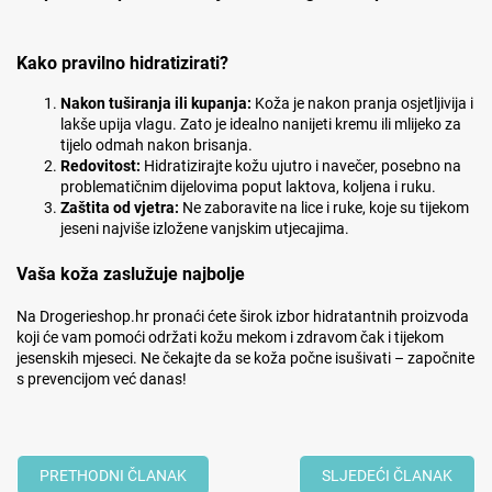
Kako pravilno hidratizirati?
Nakon tuširanja ili kupanja:
Koža je nakon pranja osjetljivija i
lakše upija vlagu. Zato je idealno nanijeti kremu ili mlijeko za
tijelo odmah nakon brisanja.
Redovitost:
Hidratizirajte kožu ujutro i navečer, posebno na
problematičnim dijelovima poput laktova, koljena i ruku.
Zaštita od vjetra:
Ne zaboravite na lice i ruke, koje su tijekom
jeseni najviše izložene vanjskim utjecajima.
Vaša koža zaslužuje najbolje
Na Drogerieshop.hr pronaći ćete širok izbor hidratantnih proizvoda
koji će vam pomoći održati kožu mekom i zdravom čak i tijekom
jesenskih mjeseci. Ne čekajte da se koža počne isušivati – započnite
s prevencijom već danas!
PRETHODNI ČLANAK
SLJEDEĆI ČLANAK