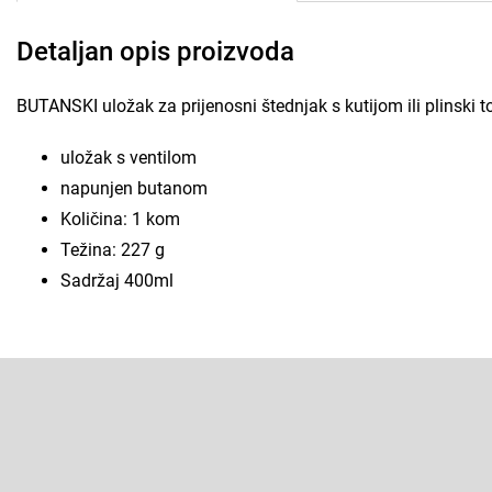
Detaljan opis proizvoda
BUTANSKI uložak za prijenosni štednjak s kutijom ili plinski top
uložak s ventilom
napunjen butanom
Količina: 1 kom
Težina: 227 g
Sadržaj 400ml
F
o
o
t
Pretplatite se na newsletter
e
r