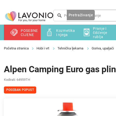
Preskoči
na
sadržaj
Pretraživanje
Pranje i
POSEBNE
Kozmetika
čišćenje
CIJENE
i njega
rublja
Hobi i vrt
Tehnička ljekarna
Goriva, upaljači
Alpen Camping Euro gas plin
Kodirati:
64959TH
POSEBAN POPUST