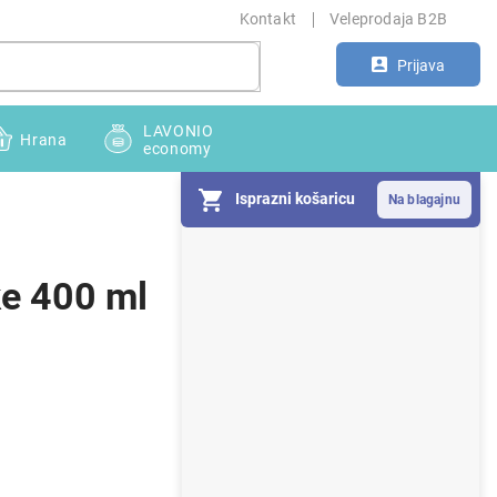
Kontakt
Veleprodaja B2B
Prijava
LAVONIO
Hrana
economy
Isprazni košaricu
S
i
d
ke 400 ml
e
b
a
r