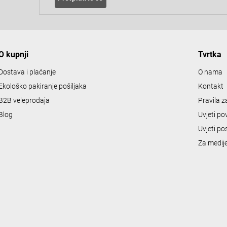
O kupnji
Tvrtka
Dostava i plaćanje
O nama
Ekološko pakiranje pošiljaka
Kontakt
B2B veleprodaja
Pravila 
Blog
Uvjeti po
Uvjeti po
Za medij