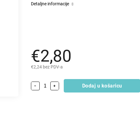
Detaljne informacije
€2,80
€2,24 bez PDV-a
Dodaj u košaricu
−
+