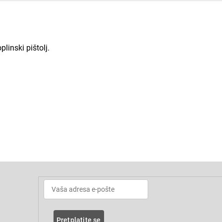
linski pištolj.
Pretplatite se