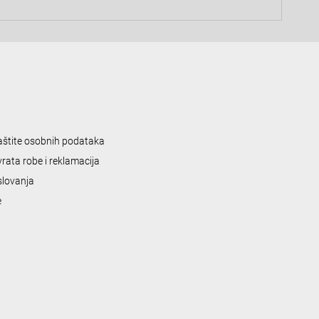
zaštite osobnih podataka
vrata robe i reklamacija
slovanja
e