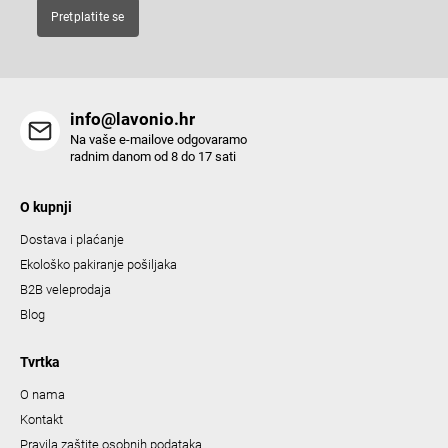
t
Pretplatite se
r
o
l
s
info@lavonio.hr
Na vaše e-mailove odgovaramo
radnim danom od 8 do 17 sati
O kupnji
Dostava i plaćanje
Ekološko pakiranje pošiljaka
B2B veleprodaja
Blog
Tvrtka
O nama
Kontakt
Pravila zaštite osobnih podataka