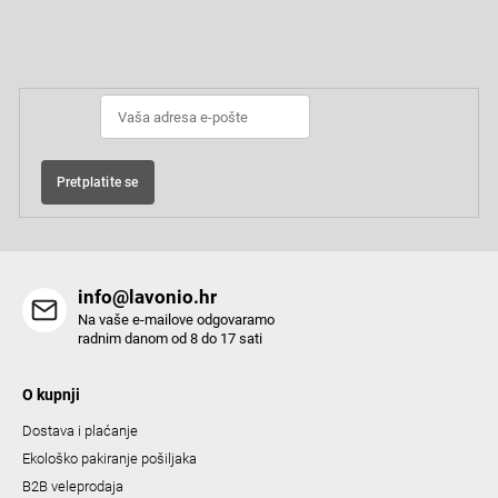
o
t
o
Pretplatite se na newsletter
i
t
e
n
r
g
c
o
Pretplatite se
n
t
r
o
info@lavonio.hr
l
Na vaše e-mailove odgovaramo
s
radnim danom od 8 do 17 sati
O kupnji
Dostava i plaćanje
Ekološko pakiranje pošiljaka
B2B veleprodaja