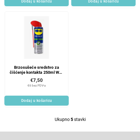
Dodaj u košaricu
Dodaj u košaricu
Brzosušeće sredstvo za
čišćenje kontakta 250ml WD-
40 Specialist
€7,50
€6 bez PDV-a
Dodaj u košaricu
Ukupno
5
stavki
L
i
F
s