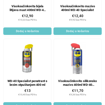
r
r
Visokoučinkovita bijela
Visokoučinkovito mazivo
o
o
litijeva mast 400ml WD-40
400ml WD-40 Specialist
d
i
Specialist
€12,90
€12,40
u
z
€10,32 bez PDV-a
€9,92 bez PDV-a
c
v
t
o
Dodaj u košaricu
Dodaj u košaricu
s
d
a
WD-40 Specialist penetrant s
Visokoučinkovito silikonsko
brzim otpuštanjem 400 ml
mazivo 400ml WD-40
Specialist
€13
€11,70
€10,40 bez PDV-a
€9,36 bez PDV-a