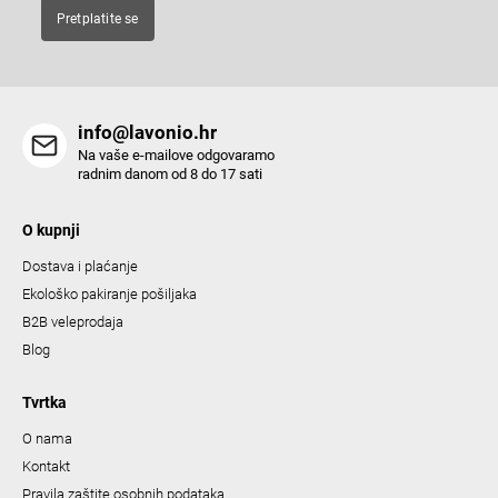
t
Pretplatite se
r
o
l
s
info@lavonio.hr
Na vaše e-mailove odgovaramo
radnim danom od 8 do 17 sati
O kupnji
Dostava i plaćanje
Ekološko pakiranje pošiljaka
B2B veleprodaja
Blog
Tvrtka
O nama
Kontakt
Pravila zaštite osobnih podataka