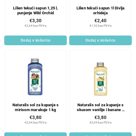
r
r
Lilien tekući sapun 1,25 l,
Lilien tekući sapun 1l Divlja
o
o
punjenje Wild Orchid
orhideja
d
i
€3,30
€2,40
u
z
€2,64 bez PDV-a
€1,92 bez PDV-a
c
v
t
o
Dodaj u košaricu
Dodaj u košaricu
s
d
a
Naturalis sol za kupanje s
Naturalis sol za kupanje s
mirisom marakuje 1 kg
okusom vanilije i banane 1
kg
€3,80
€3,80
€3,04 bez PDV-a
€3,04 bez PDV-a