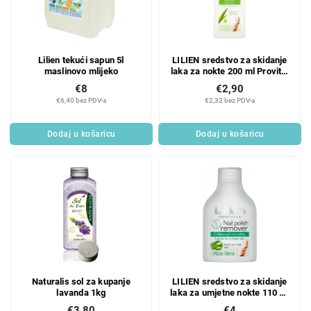
Lilien tekući sapun 5l
LILIEN sredstvo za skidanje
maslinovo mlijeko
laka za nokte 200 ml Provital
TTO
€8
€2,90
€6,40 bez PDV-a
€2,32 bez PDV-a
Dodaj u košaricu
Dodaj u košaricu
Naturalis sol za kupanje
LILIEN sredstvo za skidanje
lavanda 1kg
laka za umjetne nokte 110 ml
s alojom
€3,80
€4