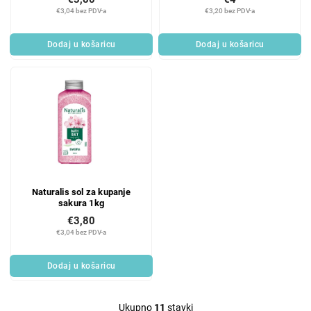
€3,04 bez PDV-a
€3,20 bez PDV-a
Dodaj u košaricu
Dodaj u košaricu
Naturalis sol za kupanje
sakura 1kg
€3,80
€3,04 bez PDV-a
Dodaj u košaricu
Ukupno
11
stavki