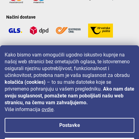
Načini dostave
LAVONIO u svijetu
Kako bismo vam omogućili ugodno iskustvo kupnje na
našoj web stranici bez ometajućih oglasa, te istovremeno
osigurali njezinu upotrebljivost, funkcionalnost i
učinkovitost, potrebna nam je vaša suglasnost za obradu
kolačića (cookies)
– to su male datoteke koje se
privremeno pohranjuju u vašem pregledniku.
Ako nam date
Za akcije, nagradne igre i popuste pratite nas na:
svoju suglasnost, pomažete nam poboljšati našu web
stranicu, na čemu vam zahvaljujemo.
Više informacija
ovdje
.
Postavke
Autorsko pravo 2026
Lavonio.hr
. Sva prava pridržana.