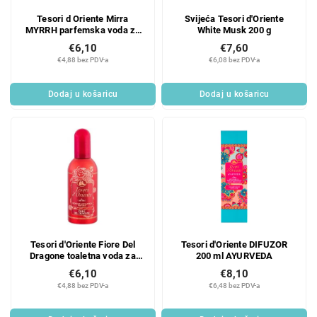
r
r
Tesori d Oriente Mirra
Svijeća Tesori d'Oriente
o
o
MYRRH parfemska voda za
White Musk 200 g
d
i
žene 100 ml
€6,10
€7,60
u
z
€4,88 bez PDV-a
€6,08 bez PDV-a
c
v
t
o
Dodaj u košaricu
Dodaj u košaricu
s
d
a
Tesori d'Oriente Fiore Del
Tesori d'Oriente DIFUZOR
Dragone toaletna voda za
200 ml AYURVEDA
žene 100 ml
€6,10
€8,10
€4,88 bez PDV-a
€6,48 bez PDV-a