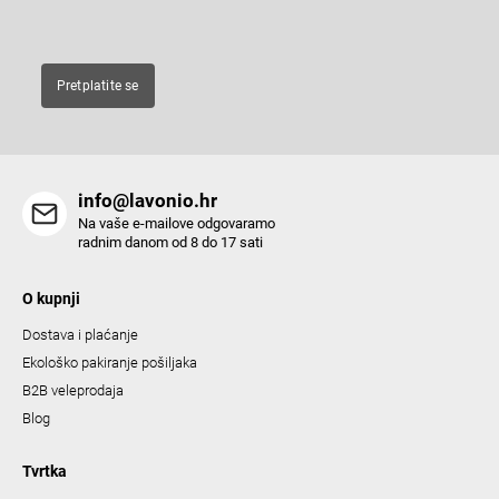
E-pošta
o
n
t
Pretplatite se
r
o
l
s
info@lavonio.hr
Na vaše e-mailove odgovaramo
radnim danom od 8 do 17 sati
O kupnji
Dostava i plaćanje
Ekološko pakiranje pošiljaka
B2B veleprodaja
Blog
Tvrtka