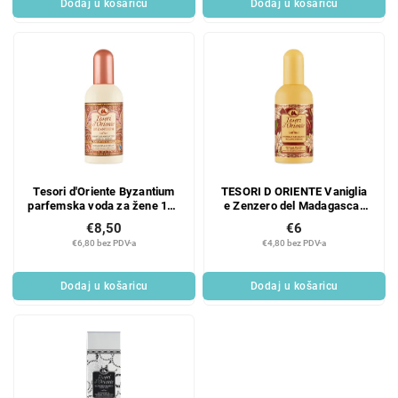
Dodaj u košaricu
Dodaj u košaricu
Tesori d'Oriente Byzantium
TESORI D ORIENTE Vaniglia
parfemska voda za žene 100
e Zenzero del Madagascar
ml
parfemska voda unisex 100
€8,50
€6
ml
€6,80 bez PDV-a
€4,80 bez PDV-a
Dodaj u košaricu
Dodaj u košaricu