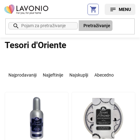
Preskoči
na
sadržaj
Pretraživanje
Tesori d'Oriente
S
o
Najprodavaniji
Najjeftinije
Najskuplji
Abecedno
r
t
L
i
i
r
s
a
t
n
o
j
f
e
p
p