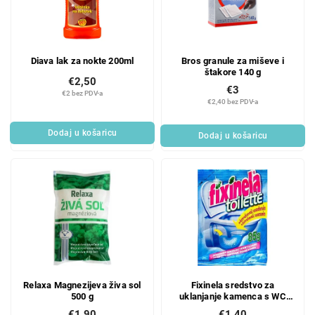
Diava lak za nokte 200ml
Bros granule za miševe i
štakore 140 g
€2,50
€3
€2 bez PDV-a
€2,40 bez PDV-a
Dodaj u košaricu
Dodaj u košaricu
Relaxa Magnezijeva živa sol
Fixinela sredstvo za
500 g
uklanjanje kamenca s WC
školjki 85 g
€1,90
€1,40