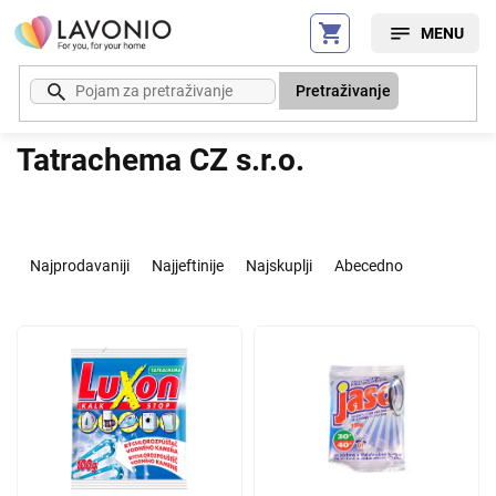
Preskoči
na
sadržaj
Pretraživanje
Tatrachema CZ s.r.o.
S
o
Najprodavaniji
Najjeftinije
Najskuplji
Abecedno
r
t
L
i
i
r
s
a
t
n
o
j
f
e
p
p