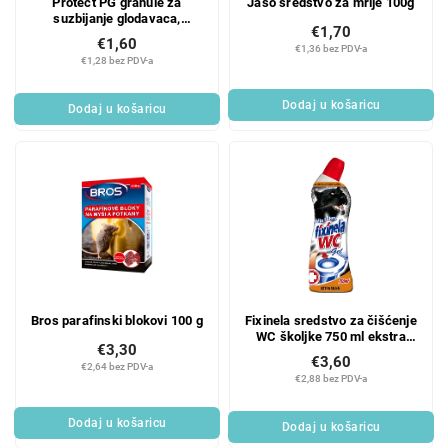
Protect PG granule za
Jaso sredstvo za mrlje 100g
suzbijanje glodavaca,
€1,70
vrećica 150 g
€1,60
€1,36 bez PDV-a
€1,28 bez PDV-a
Dodaj u košaricu
Dodaj u košaricu
Bros parafinski blokovi 100 g
Fixinela sredstvo za čišćenje
WC školjke 750 ml ekstra
€3,30
jako
€3,60
€2,64 bez PDV-a
€2,88 bez PDV-a
Dodaj u košaricu
Dodaj u košaricu