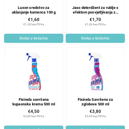
r
r
Luxon sredstvo za
Jaso deterdžent za rublje s
o
o
uklanjanje kamenca 100 g
efektom posvjetljivanja za
d
i
zavjese 110 g
€1,60
€1,70
u
z
€1,28 bez PDV-a
€1,36 bez PDV-a
c
v
t
o
Dodaj u košaricu
Dodaj u košaricu
s
d
a
Fixinela savršena
Fixinela Savršeno za
kupaonska krema 500 ml
zglobove 500 ml
€4,50
€3,80
€3,60 bez PDV-a
€3,04 bez PDV-a