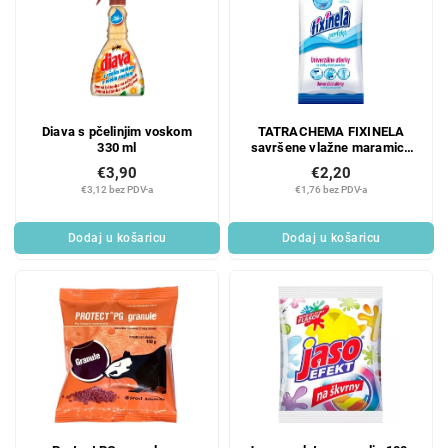
Diava s pčelinjim voskom
TATRACHEMA FIXINELA
330 ml
savršene vlažne maramice
30 kom
€3,90
€2,20
€3,12 bez PDV-a
€1,76 bez PDV-a
Dodaj u košaricu
Dodaj u košaricu