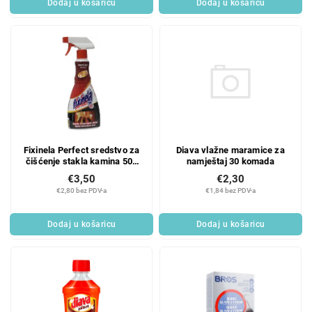
Dodaj u košaricu
Dodaj u košaricu
Diava vlažne maramice za
Fixinela Perfect sredstvo za
namještaj 30 komada
čišćenje stakla kamina 500
ml
€2,30
€3,50
€1,84 bez PDV-a
€2,80 bez PDV-a
Dodaj u košaricu
Dodaj u košaricu