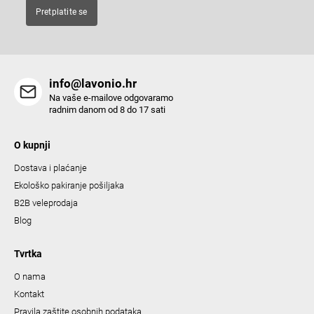
t
Pretplatite se
r
o
l
s
info@lavonio.hr
Na vaše e-mailove odgovaramo
radnim danom od 8 do 17 sati
O kupnji
Dostava i plaćanje
Ekološko pakiranje pošiljaka
B2B veleprodaja
Blog
Tvrtka
O nama
Kontakt
Pravila zaštite osobnih podataka