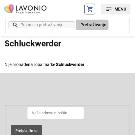
Preskoči
na
sadržaj
Pretraživanje
Schluckwerder
Nije pronađena roba marke
Schluckwerder
...
F
o
o
Pretplatite se na newsletter
t
e
r
Pretplatite se