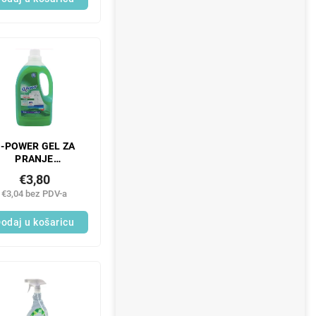
-POWER GEL ZA
PRANJE
UNIVERZALNO
€3,80
JEŽE 23 PK 1,5 L
€3,04 bez PDV-a
odaj u košaricu