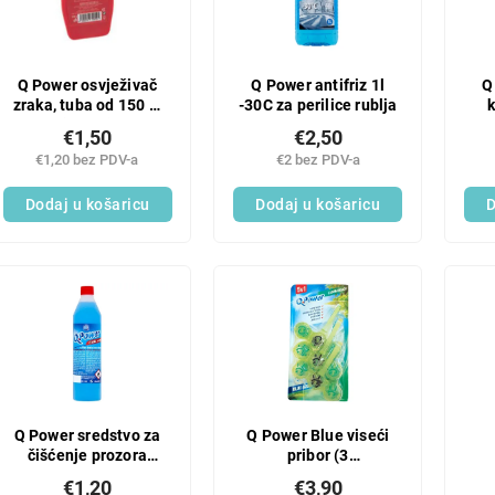
Q Power osvježivač
Q Power antifriz 1l
Q
zraka, tuba od 150 g,
-30C za perilice rublja
boja maline
€1,50
€2,50
€1,20 bez PDV-a
€2 bez PDV-a
Dodaj u košaricu
Dodaj u košaricu
D
Q Power sredstvo za
Q Power Blue viseći
čišćenje prozora
pribor (3
okrugla boca od 500
kom/pakiranje)
€1,20
€3,90