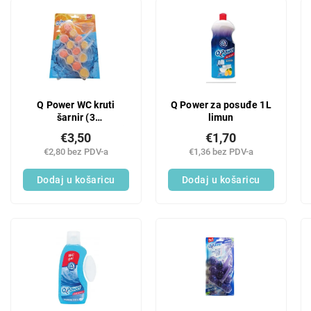
i
L
r
i
a
s
n
t
j
o
e
f
p
p
Q Power WC kruti
Q Power za posuđe 1L
r
r
šarnir (3
limun
o
o
kom/pakiranje) svježi
i
€3,50
€1,70
d
citrus
z
€2,80 bez PDV-a
€1,36 bez PDV-a
u
v
c
Dodaj u košaricu
Dodaj u košaricu
o
t
d
s
a