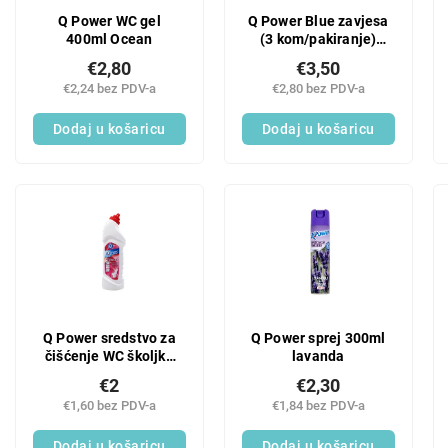
Q Power WC gel
Q Power Blue zavjesa
400ml Ocean
(3 kom/pakiranje)
Lavanda
€2,80
€3,50
€2,24 bez PDV-a
€2,80 bez PDV-a
Dodaj u košaricu
Dodaj u košaricu
Q Power sredstvo za
Q Power sprej 300ml
čišćenje WC školjke
lavanda
750ml Egzotično
€2
€2,30
€1,60 bez PDV-a
€1,84 bez PDV-a
Dodaj u košaricu
Dodaj u košaricu