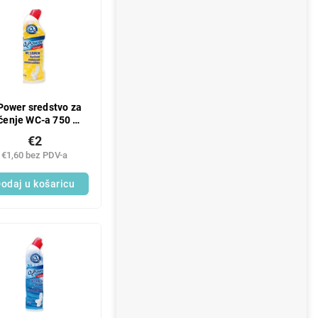
Power sredstvo za
ćenje WC-a 750 ml
citrus
€2
€1,60 bez PDV-a
odaj u košaricu