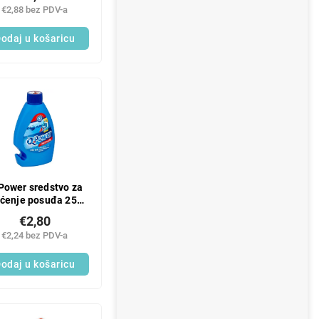
FreshStorm
€2,88 bez PDV-a
odaj u košaricu
Power sredstvo za
šćenje posuđa 250
ml
€2,80
€2,24 bez PDV-a
odaj u košaricu