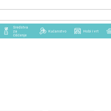
Sredstva
za
Kućanstvo
Hobi i vrt
čišćenje