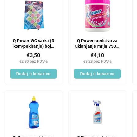
Q Power WC šarka (3
Q Power sredstvo za
kom/pakiranje) boja
uklanjanje mrlja 750 g
Blackberry
na rinfuzu
€3,50
€4,10
€2,80 bez PDV-a
€3,28 bez PDV-a
Dodaj u košaricu
Dodaj u košaricu