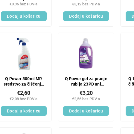
ml
Laguna
€0,96 bez PDV-a
€3,12 bez PDV-a
Dodaj u košaricu
Dodaj u košaricu
D
Q Power 500ml MR
Q Power gel za pranje
Q-
sredstvo za čišćenje
rublja 23PD uni
či
tepiha i tapeciranog
lavanda
€2,60
€3,20
namještaja
€2,08 bez PDV-a
€2,56 bez PDV-a
Dodaj u košaricu
Dodaj u košaricu
D