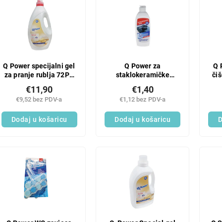
Q Power specijalni gel
Q Power za
Q 
za pranje rublja 72PD
staklokeramičke
či
Marsejski sapun
ploče za kuhanje 250
€11,90
€1,40
ml
€9,52 bez PDV-a
€1,12 bez PDV-a
Dodaj u košaricu
Dodaj u košaricu
D