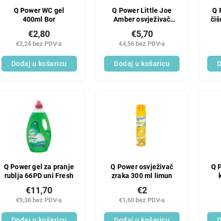
Q Power WC gel
Q Power Little Joe
Q 
400ml Bor
Amber osvježivač
čiš
zraka za auto
€2,80
€5,70
€2,24 bez PDV-a
€4,56 bez PDV-a
Dodaj u košaricu
Dodaj u košaricu
D
Q Power gel za pranje
Q Power osvježivač
Q P
rublja 66PD uni Fresh
zraka 300 ml limun
€11,70
€2
€9,36 bez PDV-a
€1,60 bez PDV-a
Dodaj u košaricu
Dodaj u košaricu
D