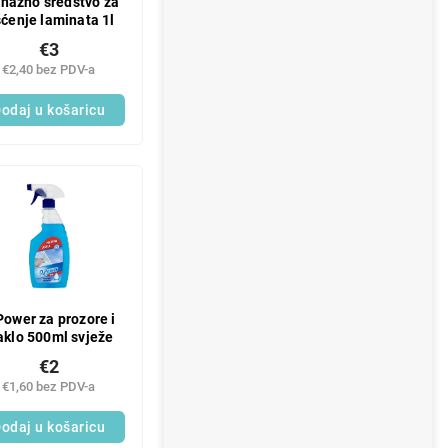
nažno sredstvo za
šćenje laminata 1l
€3
€2,40 bez PDV-a
odaj u košaricu
Power za prozore i
aklo 500ml svježe
€2
€1,60 bez PDV-a
odaj u košaricu