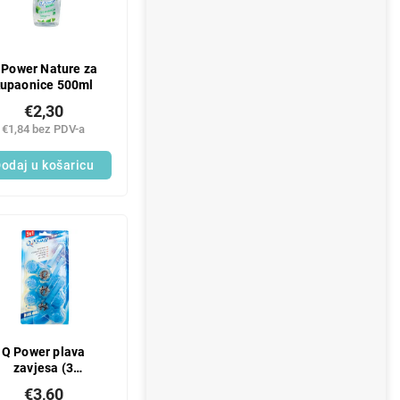
 Power Nature za
kupaonice 500ml
€2,30
€1,84 bez PDV-a
odaj u košaricu
Q Power plava
zavjesa (3
kom/pakiranje)
€3,60