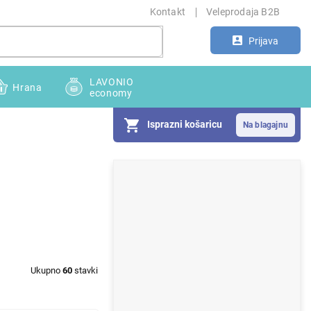
Kontakt
Veleprodaja B2B
Prijava
LAVONIO
Hrana
economy
Isprazni košaricu
S
i
d
e
b
Ukupno
60
stavki
a
r