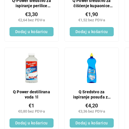
Q-Power sredstvo za
Q Power sredstvo za
ispiranje perilice
čišćenje kupaonice
posuđa 1 l
500 ml
€3,30
€1,90
€2,64 bez PDV-a
€1,52 bez PDV-a
Dodaj u košaricu
Dodaj u košaricu
Q Power destilirana
Q Sredstvo za
voda 1l
ispiranje posuđa za
perilicu posuđa 1 l
€1
€4,20
€0,80 bez PDV-a
€3,36 bez PDV-a
Dodaj u košaricu
Dodaj u košaricu