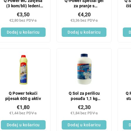
Q Power WC zavjesa
Q-Power Special gel
Q S
(3 kom/bli) ledeni
za pranje s
či
ocean
Marsejskim sapunom
€3,50
€4,20
25 PD
€2,80 bez PDV-a
€3,36 bez PDV-a
Dodaj u košaricu
Dodaj u košaricu
D
Q Power tekući
Q Sol za perilicu
Q 
pijesak 600 g aktiv
posuđa 1,1 kg
st
regenerirajuća
€1,80
€2,30
€1,44 bez PDV-a
€1,84 bez PDV-a
Dodaj u košaricu
Dodaj u košaricu
D