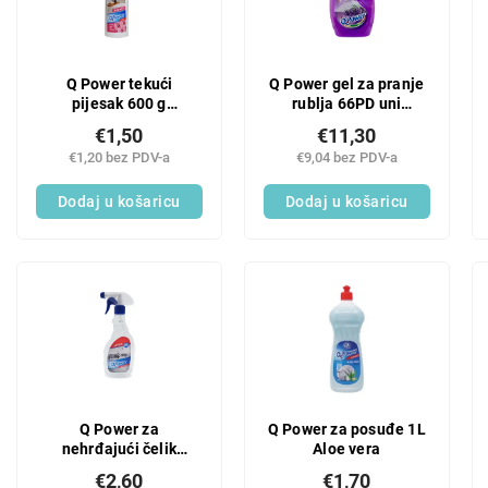
Q Power tekući
Q Power gel za pranje
pijesak 600 g
rublja 66PD uni
ružičasto cvijeće
lavanda
€1,50
€11,30
€1,20 bez PDV-a
€9,04 bez PDV-a
Dodaj u košaricu
Dodaj u košaricu
Q Power za
Q Power za posuđe 1L
nehrđajući čelik
Aloe vera
500ml
€2,60
€1,70