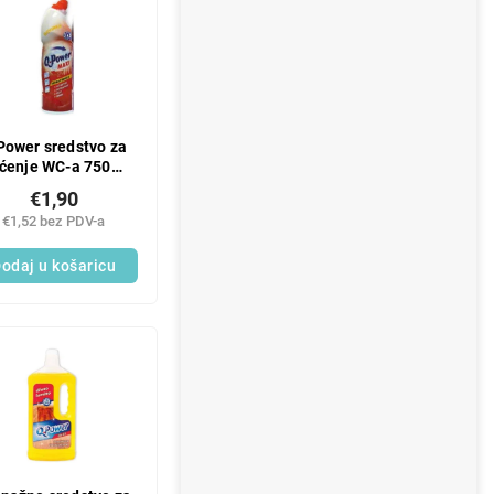
Power sredstvo za
šćenje WC-a 750ml
Maxi
€1,90
€1,52 bez PDV-a
odaj u košaricu