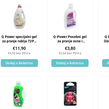
Q Power specijalni gel
Q-Power Posebni gel
Q 
za pranje rublja 72PD
za pranje vune i
čiš
Marsejski sapun
osjetljivog rublja 25
€11,90
€3,80
PD
€9,52 bez PDV-a
€3,04 bez PDV-a
Dodaj u košaricu
Dodaj u košaricu
D