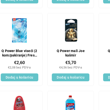
Q Power Blue viseći (2
Q Power mali Joe
Q
kom/pakiranje) Fresh
kašmir
Storm
€2,60
€5,70
SV
€2,08 bez PDV-a
€4,56 bez PDV-a
Dodaj u košaricu
Dodaj u košaricu
D