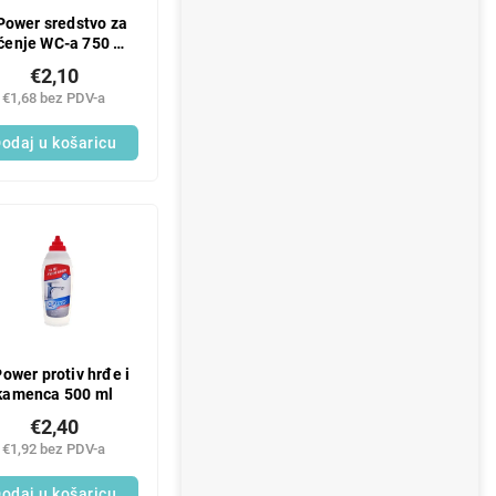
Power sredstvo za
ćenje WC-a 750 ml
Fresh
€2,10
€1,68 bez PDV-a
odaj u košaricu
ower protiv hrđe i
kamenca 500 ml
€2,40
€1,92 bez PDV-a
odaj u košaricu