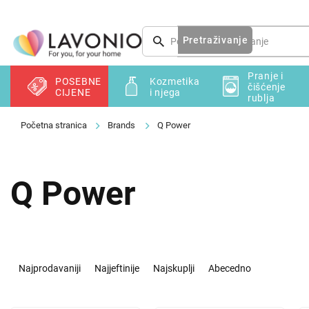
Preskoči
na
sadržaj
Pretraživanje
Pranje i
POSEBNE
Kozmetika
čišćenje
CIJENE
i njega
rublja
Brands
Q Power
Q Power
S
o
Najprodavaniji
Najjeftinije
Najskuplji
Abecedno
r
t