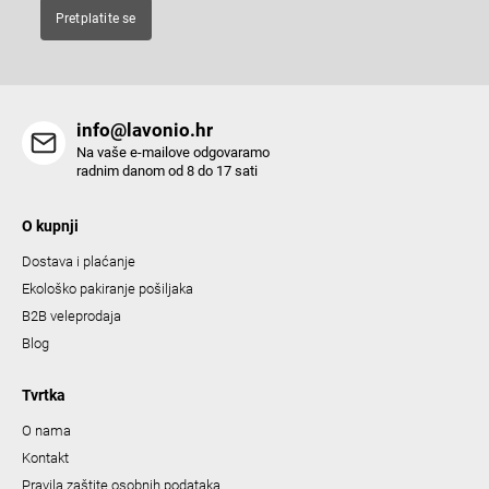
t
Pretplatite se
r
o
l
s
info@lavonio.hr
Na vaše e-mailove odgovaramo
radnim danom od 8 do 17 sati
O kupnji
Dostava i plaćanje
Ekološko pakiranje pošiljaka
B2B veleprodaja
Blog
Tvrtka
O nama
Kontakt
Pravila zaštite osobnih podataka