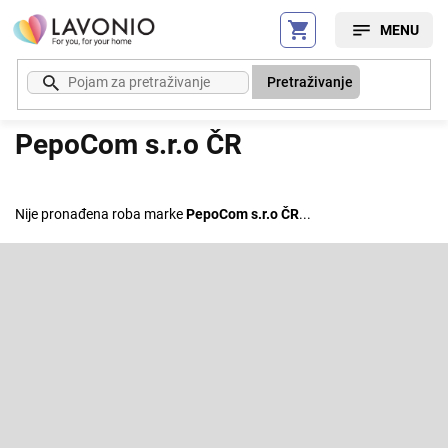
Preskoči
na
sadržaj
Pretraživanje
PepoCom s.r.o ČR
Nije pronađena roba marke
PepoCom s.r.o ČR
...
F
o
o
Pretplatite se na newsletter
t
e
Enter your email and we will send you informations about new
r
products in our e-shop.
E-pošta