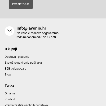
t
Pretplatite se
r
o
l
s
info@lavonio.hr
Na vaše e-mailove odgovaramo
radnim danom od 8 do 17 sati
O kupnji
Dostava i plaćanje
Ekološko pakiranje pošiljaka
B2B veleprodaja
Blog
Tvrtka
O nama
Kontakt
Pravila zaštite osobnih podataka