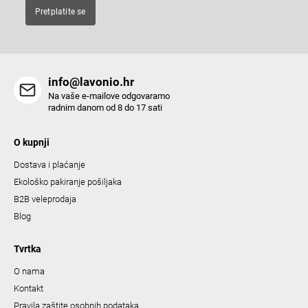
t
Pretplatite se
r
o
l
s
info@lavonio.hr
Na vaše e-mailove odgovaramo
radnim danom od 8 do 17 sati
O kupnji
Dostava i plaćanje
Ekološko pakiranje pošiljaka
B2B veleprodaja
Blog
Tvrtka
O nama
Kontakt
Pravila zaštite osobnih podataka