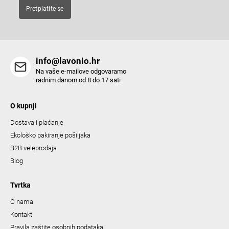
t
Pretplatite se
r
o
l
s
info@lavonio.hr
Na vaše e-mailove odgovaramo
radnim danom od 8 do 17 sati
O kupnji
Dostava i plaćanje
Ekološko pakiranje pošiljaka
B2B veleprodaja
Blog
Tvrtka
O nama
Kontakt
Pravila zaštite osobnih podataka