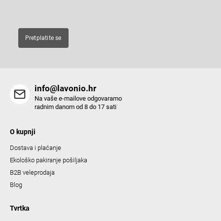
E-pošta
Pretplatite se
info@lavonio.hr
Na vaše e-mailove odgovaramo
radnim danom od 8 do 17 sati
O kupnji
Dostava i plaćanje
Ekološko pakiranje pošiljaka
B2B veleprodaja
Blog
Tvrtka