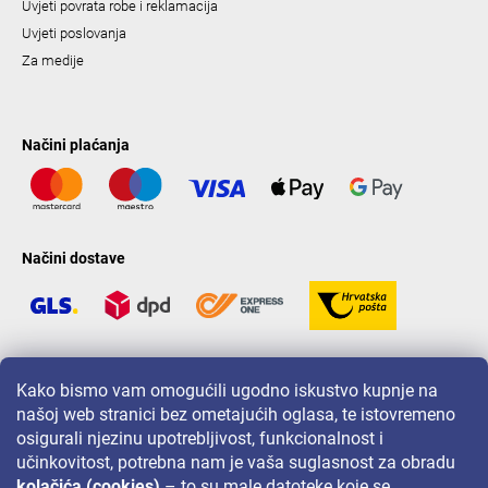
Uvjeti povrata robe i reklamacija
Uvjeti poslovanja
Za medije
Načini plaćanja
Načini dostave
LAVONIO u svijetu
Kako bismo vam omogućili ugodno iskustvo kupnje na
našoj web stranici bez ometajućih oglasa, te istovremeno
osigurali njezinu upotrebljivost, funkcionalnost i
učinkovitost, potrebna nam je vaša suglasnost za obradu
kolačića (cookies)
– to su male datoteke koje se