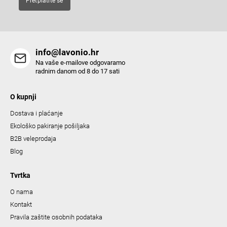
Pretplatite se
r
o
l
s
info@lavonio.hr
Na vaše e-mailove odgovaramo
radnim danom od 8 do 17 sati
O kupnji
Dostava i plaćanje
Ekološko pakiranje pošiljaka
B2B veleprodaja
Blog
Tvrtka
O nama
Kontakt
Pravila zaštite osobnih podataka