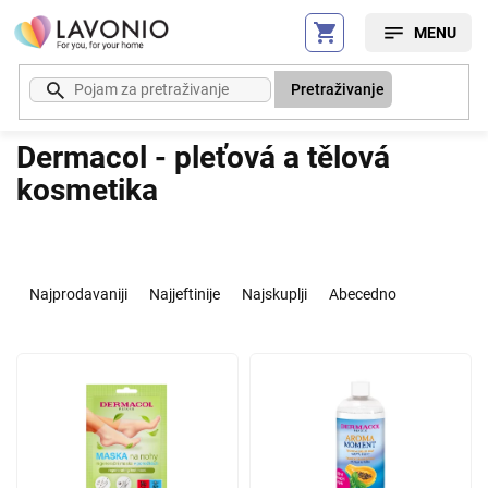
Preskoči
na
sadržaj
Pretraživanje
Dermacol - pleťová a tělová
kosmetika
S
o
Najprodavaniji
Najjeftinije
Najskuplji
Abecedno
r
t
L
i
i
r
s
a
t
n
o
j
f
e