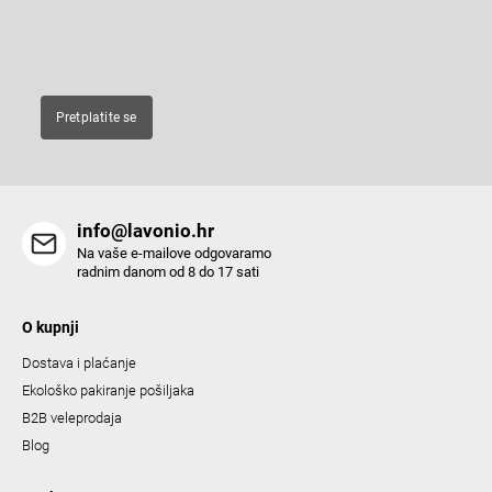
c
E-pošta
o
n
t
Pretplatite se
r
o
l
s
info@lavonio.hr
Na vaše e-mailove odgovaramo
radnim danom od 8 do 17 sati
O kupnji
Dostava i plaćanje
Ekološko pakiranje pošiljaka
B2B veleprodaja
Blog