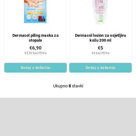
Dermacol piling maska za
Dermacol losion za osjetljivu
stopala
kožu 200 ml
€6,90
€5
€5,52 bez PDV-a
€4 bez PDV-a
Dodaj u košaricu
Dodaj u košaricu
Ukupno
8
stavki
L
i
F
s
o
t
o
Pretplatite se na newsletter
i
t
e
n
Enter your email and we will send you informations about new
r
products in our e-shop.
g