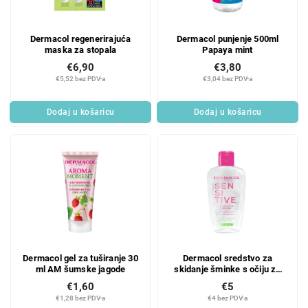
p
p
r
r
Dermacol regenerirajuća
Dermacol punjenje 500ml
o
o
maska za stopala
Papaya mint
d
i
€6,90
€3,80
u
z
€5,52 bez PDV-a
€3,04 bez PDV-a
c
v
t
o
Dodaj u košaricu
Dodaj u košaricu
s
d
a
Dermacol gel za tuširanje 30
Dermacol sredstvo za
ml AM šumske jagode
skidanje šminke s očiju za
osjetljivu kožu 150 ml
€1,60
€5
€1,28 bez PDV-a
€4 bez PDV-a