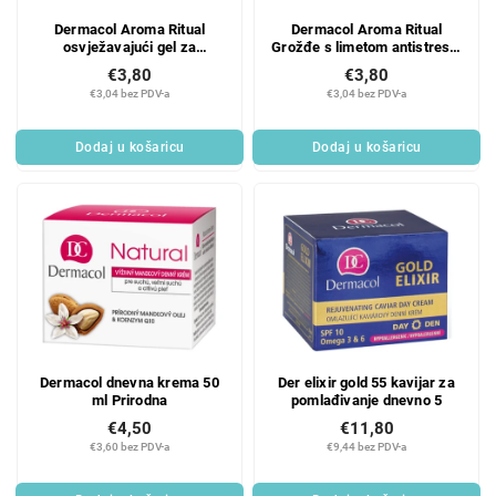
r
r
Dermacol Aroma Ritual
Dermacol Aroma Ritual
o
o
osvježavajući gel za
Grožđe s limetom antistresni
d
i
tuširanje s mirisom lubenice
gel za tuširanje 250 ml
€3,80
€3,80
u
z
250 ml
€3,04 bez PDV-a
€3,04 bez PDV-a
c
v
t
o
Dodaj u košaricu
Dodaj u košaricu
s
d
a
Dermacol dnevna krema 50
Der elixir gold 55 kavijar za
ml Prirodna
pomlađivanje dnevno 5
€4,50
€11,80
€3,60 bez PDV-a
€9,44 bez PDV-a