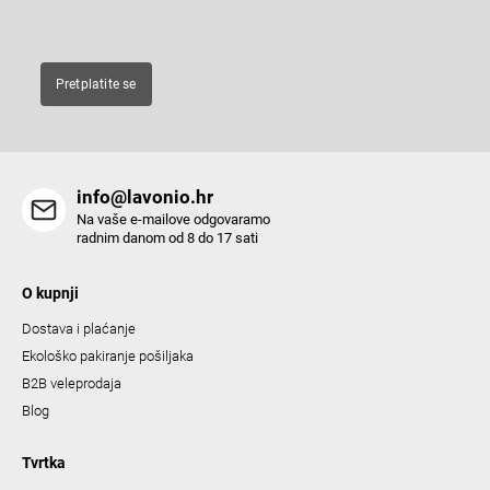
E-pošta
o
n
t
Pretplatite se
r
o
l
s
info@lavonio.hr
Na vaše e-mailove odgovaramo
radnim danom od 8 do 17 sati
O kupnji
Dostava i plaćanje
Ekološko pakiranje pošiljaka
B2B veleprodaja
Blog
Tvrtka