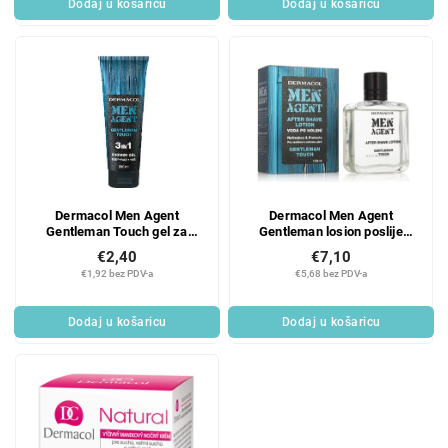
Dodaj u košaricu
Dodaj u košaricu
Dermacol Men Agent
Dermacol Men Agent
Gentleman Touch gel za
Gentleman losion poslije
tuširanje 3 u 1 250 ml
brijanja 100 ml
€2,40
€7,10
€1,92 bez PDV-a
€5,68 bez PDV-a
Dodaj u košaricu
Dodaj u košaricu