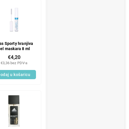
ss Sporty hranjiva
el maskara 8 ml
€4,20
€3,36 bez PDV-a
odaj u košaricu