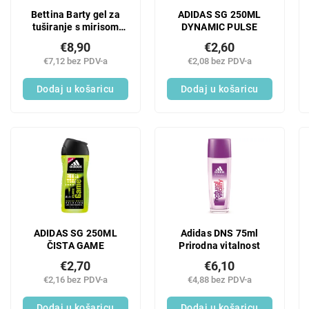
Bettina Barty gel za
ADIDAS SG 250ML
tuširanje s mirisom
DYNAMIC PULSE
mošusa 500 ml
€8,90
€2,60
€7,12 bez PDV-a
€2,08 bez PDV-a
Dodaj u košaricu
Dodaj u košaricu
ADIDAS SG 250ML
Adidas DNS 75ml
ČISTA GAME
Prirodna vitalnost
€2,70
€6,10
€2,16 bez PDV-a
€4,88 bez PDV-a
Dodaj u košaricu
Dodaj u košaricu