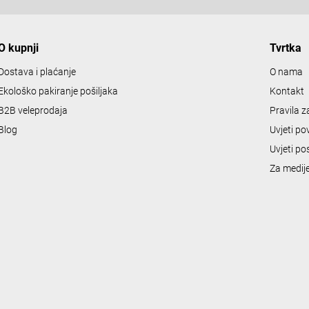
o
n
O kupnji
Tvrtka
t
r
Dostava i plaćanje
O nama
o
Ekološko pakiranje pošiljaka
Kontakt
l
B2B veleprodaja
Pravila 
s
Blog
Uvjeti po
Uvjeti po
Za medij