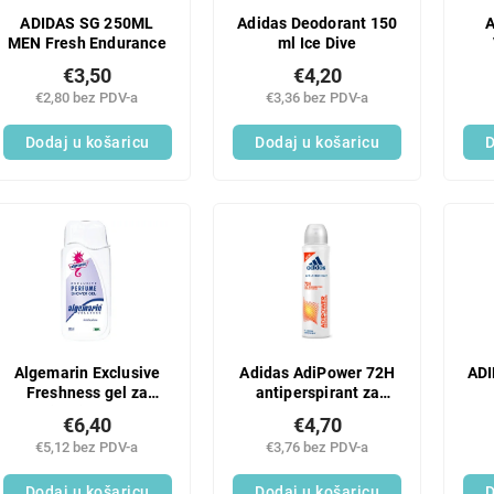
ADIDAS SG 250ML
Adidas Deodorant 150
A
MEN Fresh Endurance
ml Ice Dive
€3,50
€4,20
€2,80 bez PDV-a
€3,36 bez PDV-a
Dodaj u košaricu
Dodaj u košaricu
D
Algemarin Exclusive
Adidas AdiPower 72H
ADI
Freshness gel za
antiperspirant za
tuširanje 300 ml
žene 150 ml
€6,40
€4,70
€5,12 bez PDV-a
€3,76 bez PDV-a
Dodaj u košaricu
Dodaj u košaricu
D