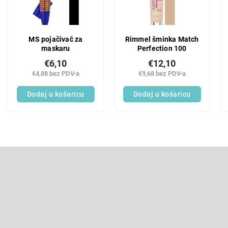
MS pojačivač za
Rimmel šminka Match
maskaru
Perfection 100
€6,10
€12,10
€4,88 bez PDV-a
€9,68 bez PDV-a
Dodaj u košaricu
Dodaj u košaricu
F
o
o
Pretplatite se na newsletter
t
e
Enter your email and we will send you informations about new p
r
in our e-shop.