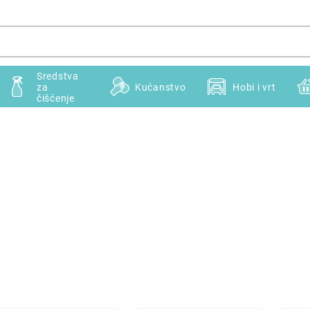
Sredstva
za
Kućanstvo
Hobi i vrt
čišćenje