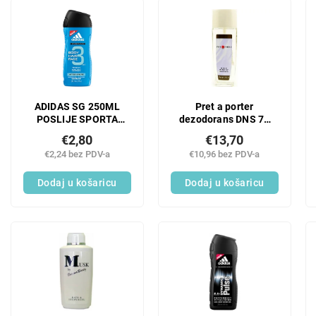
i
L
r
i
a
s
n
t
j
o
e
f
p
p
ADIDAS SG 250ML
Pret a porter
r
r
POSLIJE SPORTA
dezodorans DNS 75
o
o
MEN
ml
i
€2,80
€13,70
d
z
€2,24 bez PDV-a
€10,96 bez PDV-a
u
v
c
Dodaj u košaricu
Dodaj u košaricu
o
t
d
s
a