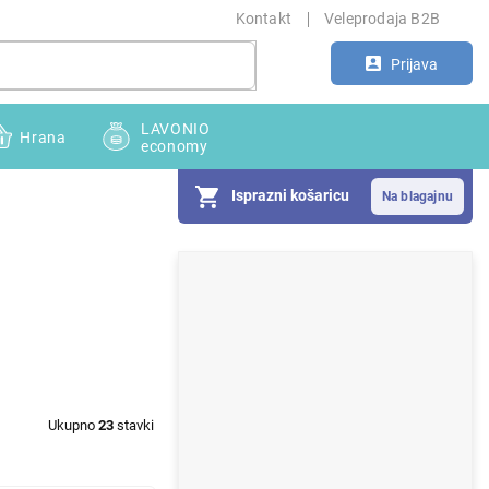
Kontakt
Veleprodaja B2B
Prijava
LAVONIO
Hrana
economy
Isprazni košaricu
S
i
d
e
b
Ukupno
23
stavki
a
r