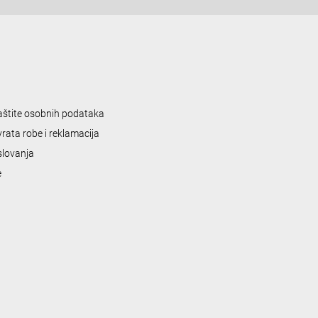
zaštite osobnih podataka
vrata robe i reklamacija
slovanja
e