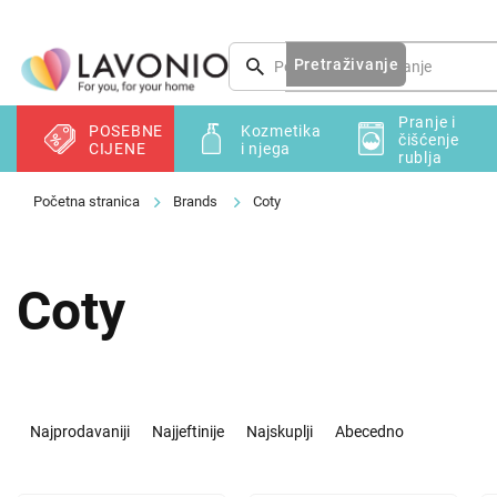
Preskoči
na
sadržaj
Pretraživanje
Pranje i
POSEBNE
Kozmetika
čišćenje
CIJENE
i njega
rublja
Brands
Coty
Coty
S
o
Najprodavaniji
Najjeftinije
Najskuplji
Abecedno
r
t