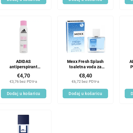
ADIDAS
Mexx Fresh Splash
A
antiperspirant
toaletna voda za
P
deodorant 150 ml
muškarce 30 ml
€4,70
€8,40
CONTROL za žene
€3,76 bez PDV-a
€6,72 bez PDV-a
Dodaj u košaricu
Dodaj u košaricu
D