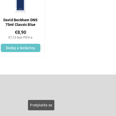
David Beckham DNS
75ml Classic Blue
€8,90
€7,12 bez PDV-a
Dodaj u košaricu
L
i
s
E-pošta
t
i
n
roducts
Pretplatite se
g
c