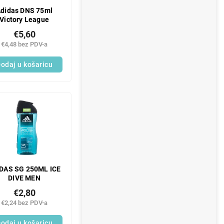
didas DNS 75ml
Victory League
€5,60
€4,48 bez PDV-a
odaj u košaricu
DAS SG 250ML ICE
DIVE MEN
€2,80
€2,24 bez PDV-a
odaj u košaricu