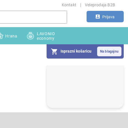
Kontakt
Veleprodaja B2B
Prijava
LAVONIO
Hrana
economy
Isprazni košaricu
S
i
d
e
b
a
r