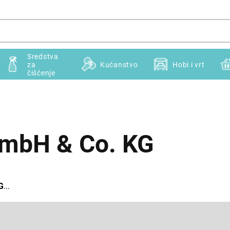
Sredstva
za
Kućanstvo
Hobi i vrt
čišćenje
mbH & Co. KG
G
...
E-pošta