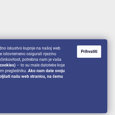
no iskustvo kupnje na našoj web
Prihvatiti
te istovremeno osigurali njezinu
 učinkovitost, potrebna nam je vaša
(cookies)
– to su male datoteke koje
em pregledniku.
Ako nam date svoju
ljšati našu web stranicu, na čemu