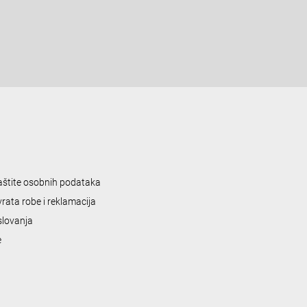
zaštite osobnih podataka
vrata robe i reklamacija
slovanja
e