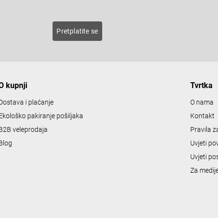
roducts
Pretplatite se
O kupnji
Tvrtka
Dostava i plaćanje
O nama
Ekološko pakiranje pošiljaka
Kontakt
B2B veleprodaja
Pravila 
Blog
Uvjeti po
Uvjeti po
Za medij