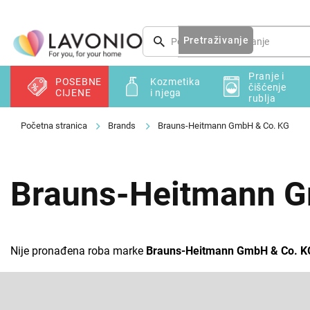
Preskoči
na
sadržaj
Pretraživanje
Pranje i
POSEBNE
Kozmetika
čišćenje
CIJENE
i njega
rublja
Brands
Brauns-Heitmann GmbH & Co. KG
Brauns-Heitmann G
Nije pronađena roba marke
Brauns-Heitmann GmbH & Co. K
F
o
o