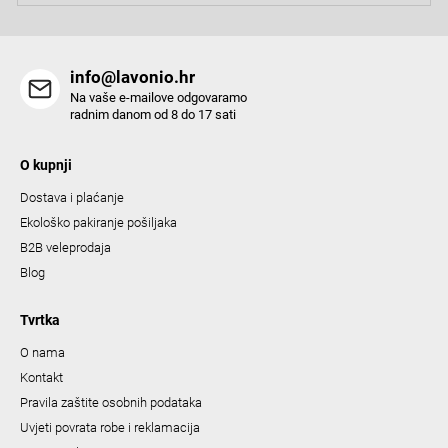
t
r
o
info@lavonio.hr
l
Na vaše e-mailove odgovaramo
s
radnim danom od 8 do 17 sati
O kupnji
Dostava i plaćanje
Ekološko pakiranje pošiljaka
B2B veleprodaja
Blog
Tvrtka
O nama
Kontakt
Pravila zaštite osobnih podataka
Uvjeti povrata robe i reklamacija