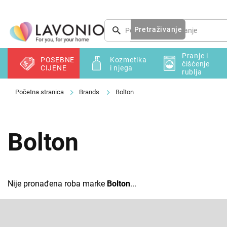
Preskoči
na
sadržaj
Pretraživanje
Pranje i
POSEBNE
Kozmetika
čišćenje
CIJENE
i njega
rublja
Brands
Bolton
Bolton
Nije pronađena roba marke
Bolton
...
F
o
o