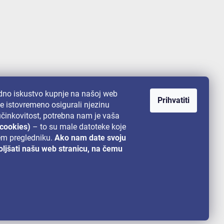
no iskustvo kupnje na našoj web
Prihvatiti
te istovremeno osigurali njezinu
 učinkovitost, potrebna nam je vaša
(cookies)
– to su male datoteke koje
em pregledniku.
Ako nam date svoju
ljšati našu web stranicu, na čemu