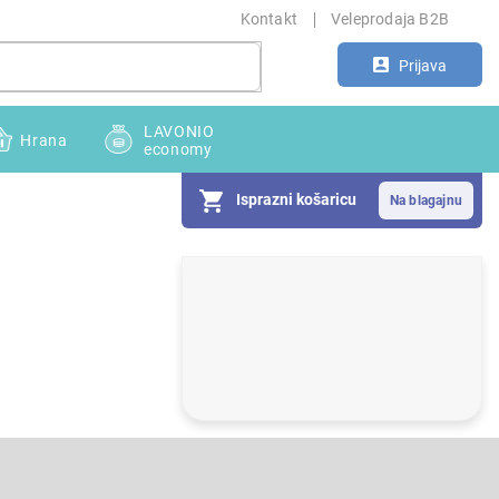
Kontakt
Veleprodaja B2B
Prijava
LAVONIO
Hrana
economy
Isprazni košaricu
S
i
d
e
b
a
r