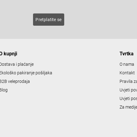
roducts
Pretplatite se
O kupnji
Tvrtka
Dostava i plaćanje
O nama
Ekološko pakiranje pošiljaka
Kontakt
B2B veleprodaja
Pravila 
Blog
Uvjeti po
Uvjeti po
Za medij