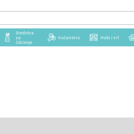
Sredstva
za
Kućanstvo
Hobi i vrt
čišćenje
E-pošta