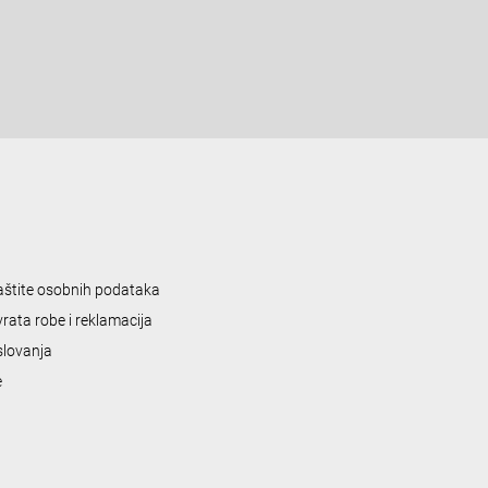
zaštite osobnih podataka
vrata robe i reklamacija
slovanja
e