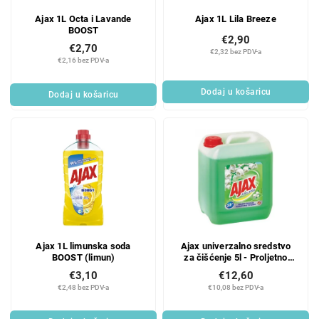
r
r
Ajax 1L Octa i Lavande
Ajax 1L Lila Breeze
o
o
BOOST
d
i
€2,90
€2,70
u
z
€2,32 bez PDV-a
€2,16 bez PDV-a
c
v
t
o
Dodaj u košaricu
Dodaj u košaricu
s
d
a
Ajax 1L limunska soda
Ajax univerzalno sredstvo
BOOST (limun)
za čišćenje 5l - Proljetno
cvijeće
€3,10
€12,60
€2,48 bez PDV-a
€10,08 bez PDV-a