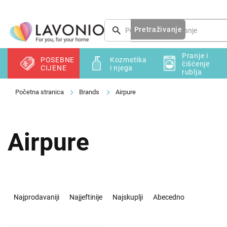
Preskoči
na
sadržaj
Pretraživanje
Pranje i
POSEBNE
Kozmetika
čišćenje
CIJENE
i njega
rublja
Brands
Airpure
Airpure
S
o
Najprodavaniji
Najjeftinije
Najskuplji
Abecedno
r
t