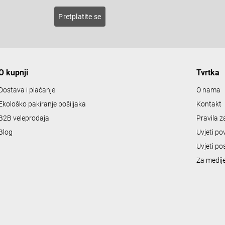
n
roducts
Pretplatite se
g
c
o
n
O kupnji
Tvrtka
t
r
Dostava i plaćanje
O nama
o
Ekološko pakiranje pošiljaka
Kontakt
l
B2B veleprodaja
Pravila 
s
Blog
Uvjeti po
Uvjeti po
Za medij