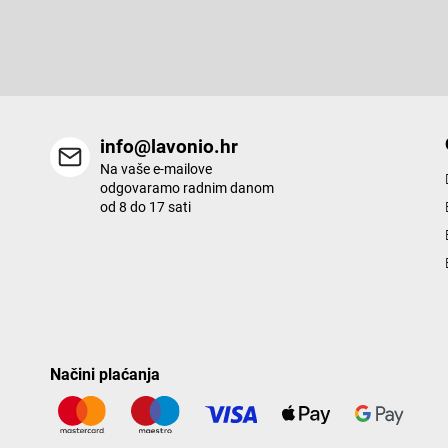
e
Enter your email and we will send you informations about new p
r
in our e-shop.
info@lavonio.hr
Na vaše e-mailove
odgovaramo radnim danom
od 8 do 17 sati
Načini plaćanja