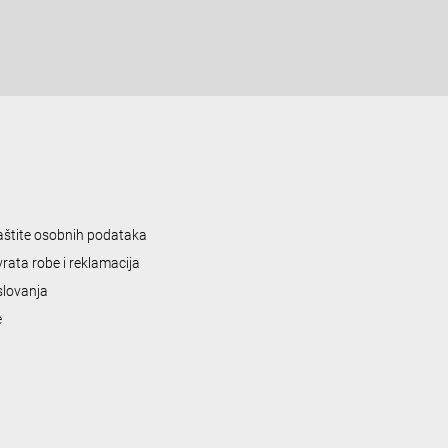
zaštite osobnih podataka
vrata robe i reklamacija
slovanja
e