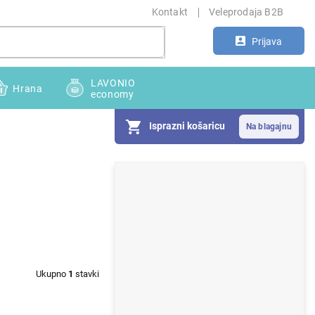
Kontakt
Veleprodaja B2B
Prijava
LAVONIO
Hrana
economy
Isprazni košaricu
S
i
d
e
b
Ukupno
1
stavki
a
r