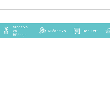
Sredstva
za
Kućanstvo
Hobi i vrt
čišćenje