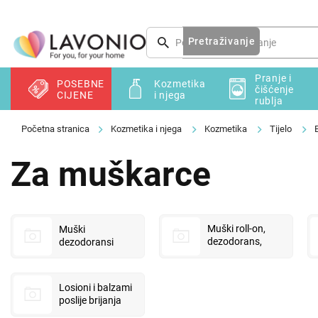
Preskoči
na
sadržaj
Pretraživanje
Pranje i
POSEBNE
Kozmetika
čišćenje
CIJENE
i njega
rublja
Kozmetika i njega
Kozmetika
Tijelo
B
Za muškarce
Muški roll-on,
Muški
dezodorans,
dezodoransi
antiperspirant
Losioni i balzami
poslije brijanja