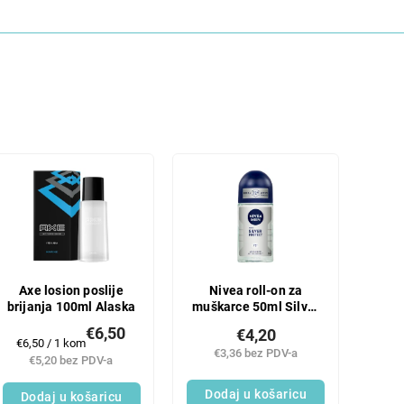
Axe losion poslije
Nivea roll-on za
brijanja 100ml Alaska
muškarce 50ml Silver
Protect
€6,50
€4,20
Mjerenje
€6,50 / 1 kom
€3,36 bez PDV-a
cijene:
€5,20 bez PDV-a
Dodaj u košaricu
Dodaj u košaricu