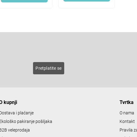
L
i
s
E-pošta
t
i
n
roducts
Pretplatite se
g
c
o
n
O kupnji
Tvrtka
t
r
Dostava i plaćanje
O nama
o
Ekološko pakiranje pošiljaka
Kontakt
l
B2B veleprodaja
Pravila 
s