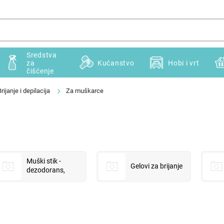
Sredstva
za
Kućanstvo
Hobi i vrt
čišćenje
rijanje i depilacija
Za muškarce
Muški stik -
Gelovi za brijanje
dezodorans,
antiperspirant