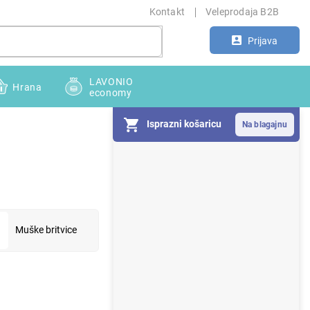
Kontakt
Veleprodaja B2B
Prijava
LAVONIO
Hrana
economy
Isprazni košaricu
S
i
d
e
b
a
Muške britvice
r