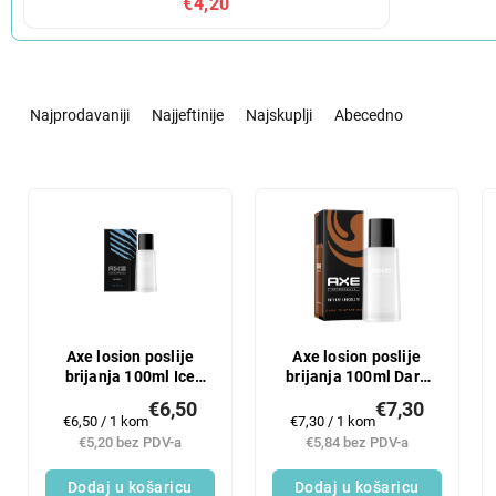
€4,20
S
o
Najprodavaniji
Najjeftinije
Najskuplji
Abecedno
r
t
i
L
r
i
a
s
n
t
j
o
e
f
p
p
r
r
Axe losion poslije
Axe losion poslije
o
brijanja 100ml Ice
brijanja 100ml Dark
o
Chill
Temptation
i
d
€6,50
€7,30
Mjerenje
Mjerenje
€6,50 / 1 kom
€7,30 / 1 kom
z
u
cijene:
cijene:
€5,20 bez PDV-a
€5,84 bez PDV-a
v
c
o
t
Dodaj u košaricu
Dodaj u košaricu