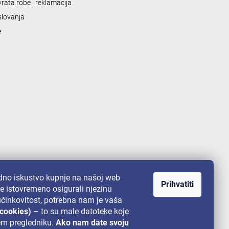
vrata robe i reklamacija
slovanja
e
no iskustvo kupnje na našoj web
Prihvatiti
te istovremeno osigurali njezinu
 učinkovitost, potrebna nam je vaša
(cookies)
– to su male datoteke koje
em pregledniku.
Ako nam date svoju