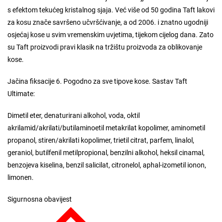
s efektom tekućeg kristalnog sjaja. Već više od 50 godina Taft lakovi
za kosu znače savršeno učvršćivanje, a od 2006. i znatno ugodniji
osjećaj kose u svim vremenskim uvjetima, tijekom cijelog dana. Zato
su Taft proizvodi pravi klasik na tržištu proizvoda za oblikovanje
kose.
Jačina fiksacije 6. Pogodno za sve tipove kose. Sastav Taft
Ultimate:
Dimetil eter, denaturirani alkohol, voda, oktil
akrilamid/akrilati/butilaminoetil metakrilat kopolimer, aminometil
propanol, stiren/akrilati kopolimer, trietil citrat, parfem, linalol,
geraniol, butilfenil metilpropional, benzilni alkohol, heksil cinamal,
benzojeva kiselina, benzil salicilat, citronelol, aphal-izometil ionon,
limonen.
Sigurnosna obavijest