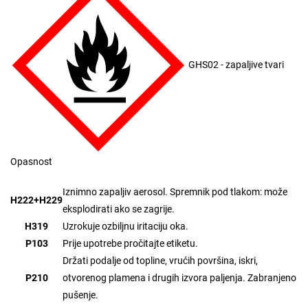
GHS02 - zapaljive tvari
Opasnost
Iznimno zapaljiv aerosol. Spremnik pod tlakom: može
H222+H229
eksplodirati ako se zagrije.
H319
Uzrokuje ozbiljnu iritaciju oka.
P103
Prije upotrebe pročitajte etiketu.
Držati podalje od topline, vrućih površina, iskri,
P210
otvorenog plamena i drugih izvora paljenja. Zabranjeno
pušenje.