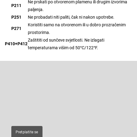
Ne prskati po otvorenom plamenu ili drugim izvorima
P211
paljenja.
P251
Ne probadati niti paliti, čak ni nakon upotrebe.
Koristiti samo na otvorenom ili u dobro prozračenim
P271
prostorima.
Zaštititi od sunčeve svjetlosti. Ne izlagati
P410+P412
temperaturama višim od 50°C/122°F.
F
o
o
Pretplatite se na newsletter
t
e
Enter your email and we will send you informations about new
r
products in our e-shop.
E-pošta
Pretplatite se