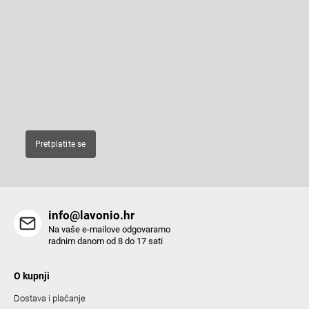
o
o
Pretplatite se na newsletter
t
e
Enter your email and we will send you informations about new
r
products in our e-shop.
E-pošta
Pretplatite se
info@lavonio.hr
Na vaše e-mailove odgovaramo
radnim danom od 8 do 17 sati
O kupnji
Dostava i plaćanje