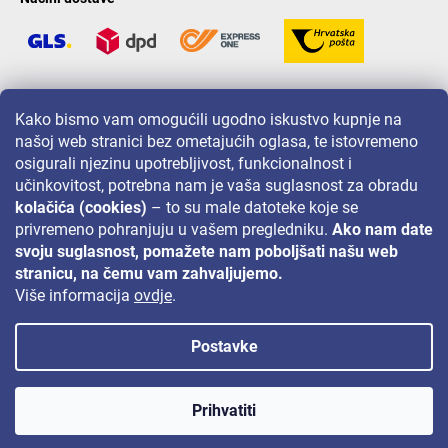
LAVONIO u svijetu
Kako bismo vam omogućili ugodno iskustvo kupnje na
našoj web stranici bez ometajućih oglasa, te istovremeno
osigurali njezinu upotrebljivost, funkcionalnost i
učinkovitost, potrebna nam je vaša suglasnost za obradu
kolačića (cookies)
– to su male datoteke koje se
privremeno pohranjuju u vašem pregledniku.
Ako nam date
Za akcije, nagradne igre i popuste pratite nas na:
svoju suglasnost, pomažete nam poboljšati našu web
stranicu, na čemu vam zahvaljujemo.
Više informacija
ovdje
.
Postavke
Autorsko pravo 2026
Lavonio.hr
. Sva prava pridržana.
Prihvatiti