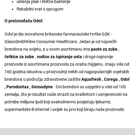
uklanja plak i štetne bakterije
fleksibilni vrat s oprugom
O proizvođaču Odol:
Odol je dio inovativne britanske farmaceutske tvrtke GSK -
GlaxoSmithKline Consumer Healthcare. Jedan je od najvećih
brendova na svijetu, a u svom asortimanu ima
paste za zube
,
četkice za zube
,
vodice za ispiranje usta
i druge najnovije
proizvode iz asortimana proizvoda za oralnu higijenu. Imaju više od
160 godina iskustva u proizvodnji nekih od najpopularnijih svjetskih
brendova u području zdravstvene zaštite
Aquafresh
,
Corega
,
Odol
,
Parodontax
,
Sensodyne
. Ovi brendovi su uspješni u više od 100
zemalja, što je rezultat naše strasti za kvalitetom i usmjerenosti na
potrebe milijuna ljudi koji svakodnevno posjećuju ljekarne,
supermarkete ili internet i uvijek su prvi koji biraju naše proizvode.
F