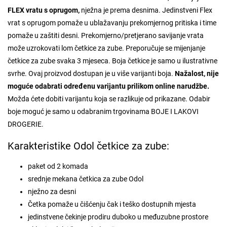
FLEX vratu s oprugom,
nježna je prema desnima. Jedinstveni Flex
vrat s oprugom pomaže u ublažavanju prekomjernog pritiska i time
pomaže u zaštiti desni. Prekomjerno/pretjerano savijanje vrata
može uzrokovati lom četkice za zube. Preporučuje se mijenjanje
četkice za zube svaka 3 mjeseca.
Boja četkice je samo u ilustrativne
svrhe. Ovaj proizvod dostupan je u više varijanti boja.
Nažalost, nije
moguće odabrati određenu varijantu prilikom online narudžbe.
Možda ćete dobiti varijantu koja se razlikuje od prikazane. Odabir
boje moguć je samo u odabranim trgovinama BOJE I LAKOVI
DROGERIE.
Karakteristike Odol četkice za zube:
paket od 2 komada
srednje mekana četkica za zube Odol
nježno za desni
Četka pomaže u čišćenju čak i teško dostupnih mjesta
jedinstvene čekinje prodiru duboko u međuzubne prostore