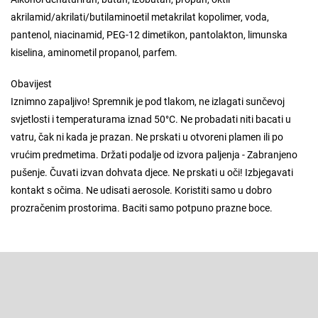
akrilamid/akrilati/butilaminoetil metakrilat kopolimer, voda,
pantenol, niacinamid, PEG-12 dimetikon, pantolakton, limunska
kiselina, aminometil propanol, parfem.
Obavijest
Iznimno zapaljivo! Spremnik je pod tlakom, ne izlagati sunčevoj
svjetlosti i temperaturama iznad 50°C. Ne probadati niti bacati u
vatru, čak ni kada je prazan. Ne prskati u otvoreni plamen ili po
vrućim predmetima. Držati podalje od izvora paljenja - Zabranjeno
pušenje. Čuvati izvan dohvata djece. Ne prskati u oči! Izbjegavati
kontakt s očima. Ne udisati aerosole. Koristiti samo u dobro
prozračenim prostorima. Baciti samo potpuno prazne boce.
F
o
o
Pretplatite se na newsletter
t