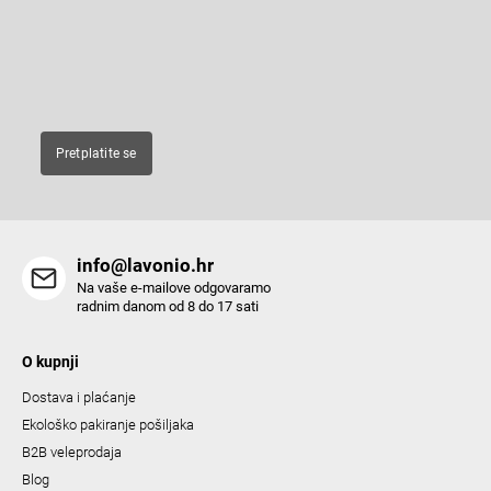
e
Enter your email and we will send you informations about new
r
products in our e-shop.
E-pošta
Pretplatite se
info@lavonio.hr
Na vaše e-mailove odgovaramo
radnim danom od 8 do 17 sati
O kupnji
Dostava i plaćanje
Ekološko pakiranje pošiljaka
B2B veleprodaja
Blog