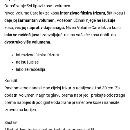
Određivanje:
Svi tipovi kose - volumen
Nivea Volume Care lak za kosu
intenzivno fiksira frizuru,
štiti kosu i
daje joj
šarmantan volumen.
Poseban učinak njege
ne isušuje
kosu, već
joj naprotiv daje snagu.
Nivea Volume Care lak za kosu
lako se raščešljava
i zahvaljujući njemu vaša će kosa dobiti do
dvostruko više volumena.
intenzivno fiksira frizuru
ne isušuje se
lako se raščešlja
Koristiti
Ravnomjerno nanesite po cijeloj frizuri s udaljenosti od 30 cm. Za
dodatni volumen, nagnite glavu prema naprijed i prskajte odostraga
prema naprijed ili podignite odabrane pramenove kose i nanesite
izravno na korijen.
Sastav
Alkohol denaturiran, butan, izobutan, propan, oktil