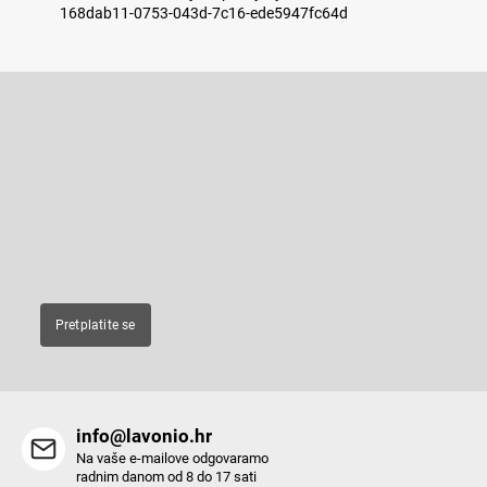
168dab11-0753-043d-7c16-ede5947fc64d
F
o
o
Pretplatite se na newsletter
t
e
Enter your email and we will send you informations about new
r
products in our e-shop.
E-pošta
Pretplatite se
info@lavonio.hr
Na vaše e-mailove odgovaramo
radnim danom od 8 do 17 sati