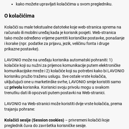
kako možete upravljati kolačićima u svom pregledniku.
O kolačićima
Kolačići su male tekstualne datoteke koje web-stranica sprema na
računalo ili mobilni uređaj kada je korisnik posjeti. Web-stranica
tako može određeno vrijeme pamtiti korisničke postavke, ponašanje
i korake (npr. podatke za prijavu, jezik, veličinu fonta i druge
prikazne postavke).
LAVONIO može na uređaju korisnika automatski pohraniti: 1)
kolačiće koji su nužni za prijenos komunikacije putem elektroničke
komunikacijske mreže i 2) kolačiće koji su potrebni kako bi LAVONIO
korisniku pružio traženu uslugu. Sve ostale vrste kolačića,
uključujući one u marketinške svrhe, LAVONIO smije koristiti samo
uz
privolu
korisnika. Korisnici svoju privolu mogu u svakom
trenutku dati ili opozvati putem postavki na Web-stranici.
LAVONIO na Web-stranici može koristiti dvije vrste kolačića, prema
trajanju pohrane:
Kolačići sesije (Session cookies)
– privremeni kolačići koje
preglednik čuva do završetka korisničke sesije.