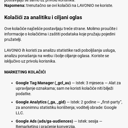
postavljaju se samo uz privolu korisnika.
Napomena:
trenutačno se ovi kolačići na LAVONIO ne koriste.
Kolačići za analitiku i ciljani oglas
Ove kolačiće najčešće postavljaju treće strane. Molimo proučite i
informacije o kolačićima i zaštiti podataka koje pružaju pojedini
pružatelji.
LAVONIO ih koristi za analizu statistike radi poboljšanja usluga,
analizu ponašanja na webu i bolje ciljanje oglasa. Koriste se
isključivo uz privolu korisnika.
MARKETING KOLAČIĆI
Google Tag Manager (_gcl_au)
— Istek: 3 mjeseca — Alat za
upravljanje oznakama; sam ne koristi kolačiće niti bilježi
podatke.
Google Analytics (_ga, _gid)
— Istek: 2 godine — „first-party“,
za anonimnu statistiku korištenja; voditelj obrade: Google
LLC.
Google Ads (ads/ga-audiences)
— Istek: sesija —
Remarketing i praćenje konverzija.