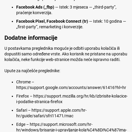
Facebook Ads (_fbp)
— Istek: 3 mjeseca — „third-party“,
praćenje konverzija.
Facebook Pixel, Facebook Connect (tr)
— Istek: 10 godina —
„first-party“, remarketing i konverzije.
Dodatne informacije
U postavkama preglednika moguće je odbiti uporabu kolačića ili
dopustiti samo određene vrste. Ako korisnik ne pristane na uporabu
kolačića, neke funkcije web-stranice možda neće ispravno raditi.
Upute za najčešće preglednike:
Chrome –
https://support.google.com/accounts/answer/61416?hl=hr
Firefox – https://support.mozilla.org/hr/kb/izbrisite-kolacice-
i-podatke-stranica-firefox
Safari – https://support.apple.com/hr-
hr/guide/safari/sfri11471/mac
Edge – https://support.microsoft.com/hr-
hr/windows/brisanje-i-upravljanje-kola%C4%8Di%C4%87ima-