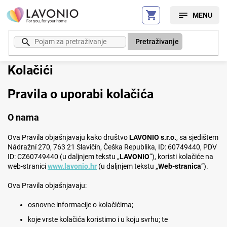
Preskoči
na
sadržaj
Pretraživanje
Kolačići
Pravila o uporabi kolačića
O nama
Ova Pravila objašnjavaju kako društvo
LAVONIO s.r.o.
, sa sjedištem
Nádražní 270, 763 21 Slavičín, Češka Republika, ID: 60749440, PDV
ID: CZ60749440 (u daljnjem tekstu „
LAVONIO
“), koristi kolačiće na
web-stranici
www.lavonio.hr
(u daljnjem tekstu „
Web-stranica
“).
Ova Pravila objašnjavaju:
osnovne informacije o kolačićima;
koje vrste kolačića koristimo i u koju svrhu; te