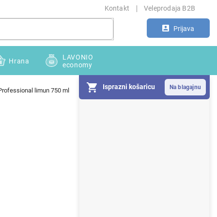
Kontakt
Veleprodaja B2B
Prijava
LAVONIO
Hrana
economy
Isprazni košaricu
Professional limun 750 ml
S
i
d
e
b
a
r