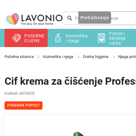
Preskoči
na
sadržaj
Pretraživanje
Pranje i
POSEBNE
Kozmetika
čišćenje
CIJENE
i njega
rublja
Kozmetika i njega
Oralna higijena
Njega pro
Cif krema za čišćenje Profe
Kodirati:
60705CE
POSEBAN POPUST