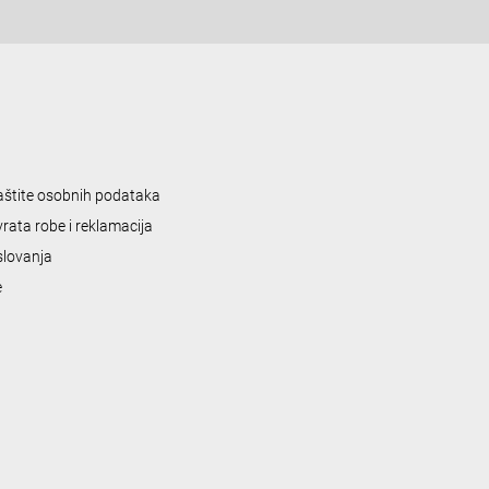
zaštite osobnih podataka
vrata robe i reklamacija
slovanja
e