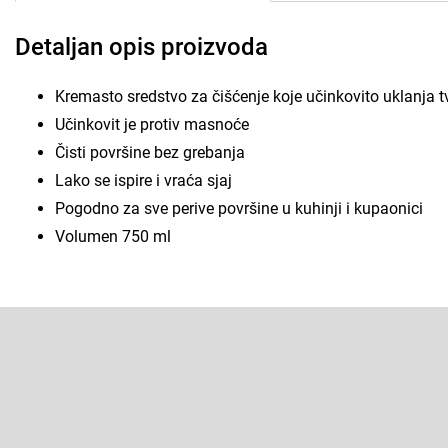
Detaljan opis proizvoda
Kremasto sredstvo za čišćenje koje učinkovito uklanja t
Učinkovit je protiv masnoće
Čisti površine bez grebanja
Lako se ispire i vraća sjaj
Pogodno za sve perive površine u kuhinji i kupaonici
Volumen 750 ml
F
o
o
Pretplatite se na newsletter
t
e
Enter your email and we will send you informations about new p
r
in our e-shop.