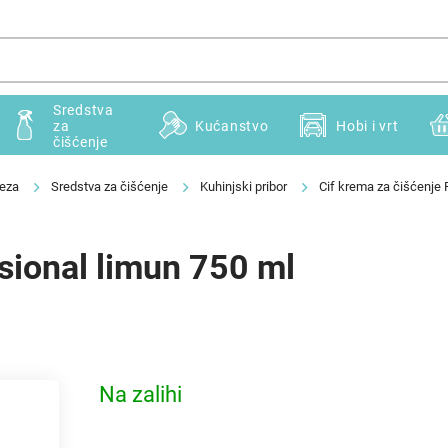
Sredstva
za
Kućanstvo
Hobi i vrt
čišćenje
teza
Sredstva za čišćenje
Kuhinjski pribor
Cif krema za čišćenje 
ssional limun 750 ml
Na zalihi