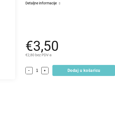
Detaljne informacije
€3,50
€2,80 bez PDV-a
Dodaj u košaricu
−
+