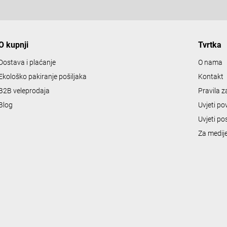
O kupnji
Tvrtka
Dostava i plaćanje
O nama
Ekološko pakiranje pošiljaka
Kontakt
B2B veleprodaja
Pravila 
Blog
Uvjeti po
Uvjeti po
Za medij