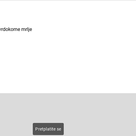
vrdokorne mrlje
E-pošta
roducts
Pretplatite se