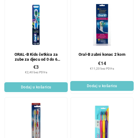
ORAL-B Kids četkica za
Oral-B zubni konac 2 kom
zube za djecu od 0 do 6
€14
godina
€3
€11,20 bez PDV-a
€2,40 bez PDV-a
Dodaj u košaricu
Dodaj u košaricu