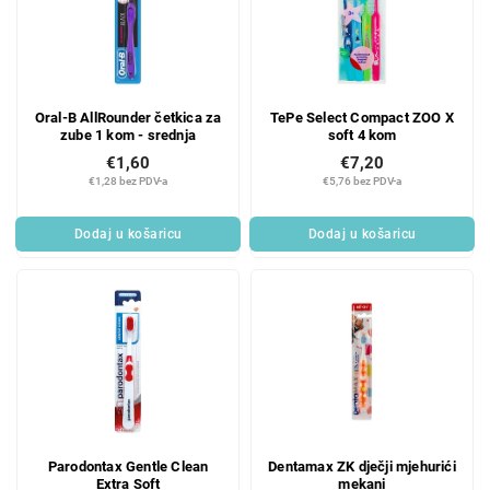
Oral-B AllRounder četkica za
TePe Select Compact ZOO X
zube 1 kom - srednja
soft 4 kom
€1,60
€7,20
€1,28 bez PDV-a
€5,76 bez PDV-a
Dodaj u košaricu
Dodaj u košaricu
Parodontax Gentle Clean
Dentamax ZK dječji mjehurići
Extra Soft
mekani