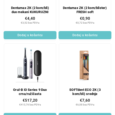
Dentamax ZK (2 kom/bli)
Dentamax ZK (2 kom/blister)
duo mekani KUKURUZNI
FRESH soft
€4,40
€0,90
€3,52 bez PDV-a
€0,72 bez PDV-a
Dodaj u košaricu
Dodaj u košaricu
Oral-B iO Series 9 Duo
SOFTdent ECO ZK (3
crna/ružičasta
kom/bli) srednje
€517,20
€7,60
€413,76 bez PDV-a
€6,08 bez PDV-a