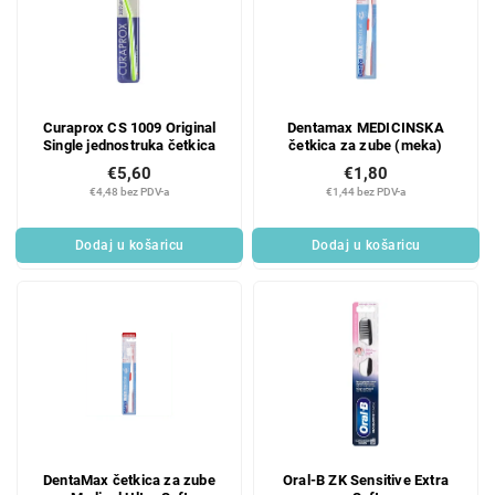
Curaprox CS 1009 Original
Dentamax MEDICINSKA
Single jednostruka četkica
četkica za zube (meka)
€5,60
€1,80
€4,48 bez PDV-a
€1,44 bez PDV-a
Dodaj u košaricu
Dodaj u košaricu
DentaMax četkica za zube
Oral-B ZK Sensitive Extra