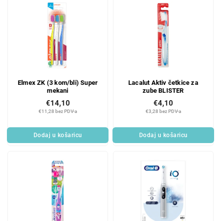
Elmex ZK (3 kom/bli) Super
Lacalut Aktiv četkice za
mekani
zube BLISTER
€14,10
€4,10
€11,28 bez PDV-a
€3,28 bez PDV-a
Dodaj u košaricu
Dodaj u košaricu