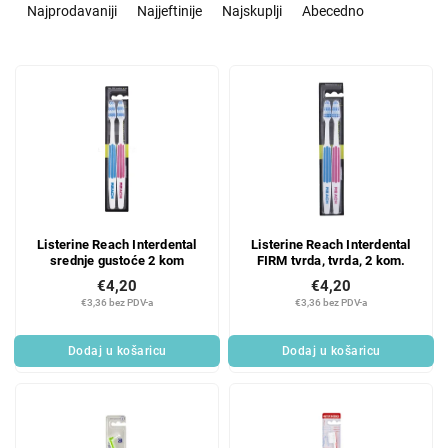
o
Najprodavaniji
Najjeftinije
Najskuplji
Abecedno
r
t
L
i
i
r
s
a
t
n
o
j
f
e
p
p
r
r
Listerine Reach Interdental
Listerine Reach Interdental
o
o
srednje gustoće 2 kom
FIRM tvrda, tvrda, 2 kom.
d
i
€4,20
€4,20
u
z
€3,36 bez PDV-a
€3,36 bez PDV-a
c
v
t
o
Dodaj u košaricu
Dodaj u košaricu
s
d
a