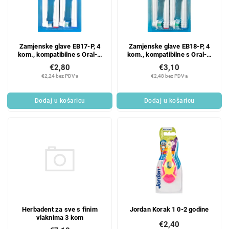
Zamjenske glave EB17-P, 4
Zamjenske glave EB18-P, 4
kom., kompatibilne s Oral-B
kom., kompatibilne s Oral-B
Genius, Oral-B SmartSeries,
Genius, Oral-B SmartSeries,
€2,80
€3,10
Oral-B PRO i Oral-B Vitality
Oral-B PRO i Oral-B Vitality
€2,24 bez PDV-a
€2,48 bez PDV-a
Dodaj u košaricu
Dodaj u košaricu
Herbadent za sve s finim
Jordan Korak 1 0-2 godine
vlaknima 3 kom
€2,40