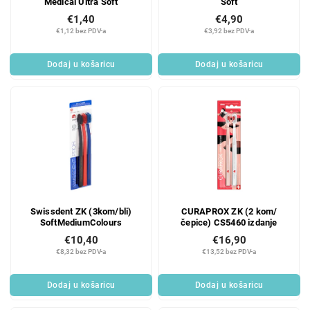
Medical Ultra Soft
Soft
€1,40
€4,90
€1,12 bez PDV-a
€3,92 bez PDV-a
Dodaj u košaricu
Dodaj u košaricu
Swissdent ZK (3kom/bli)
CURAPROX ZK (2 kom/
SoftMediumColours
čepice) CS5460 izdanje
€10,40
€16,90
€8,32 bez PDV-a
€13,52 bez PDV-a
Dodaj u košaricu
Dodaj u košaricu