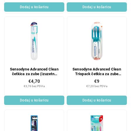
Dodaj u košaricu
Dodaj u košaricu
Sensodyne Advanced Clean
Sensodyne Advanced Clean
četkica za zube (izuzetno
Triopack četkica za zube
mekana)
ekstra mekana 3 kom
€4,70
€9
€3,76 bez PDV-a
€7,20 bez PDV-a
Dodaj u košaricu
Dodaj u košaricu