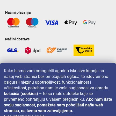
Načini plaćanja
Načini dostave
LAVONIO u svijetu
Kako bismo vam omogućili ugodno iskustvo kupnje na
našoj web stranici bez ometajućih oglasa, te istovremeno
osigurali njezinu upotrebljivost, funkcionalnost i
učinkovitost, potrebna nam je vaša suglasnost za obradu
kolačića (cookies)
– to su male datoteke koje se
privremeno pohranjuju u vašem pregledniku.
Ako nam date
Za akcije, nagradne igre i popuste pratite nas na:
svoju suglasnost, pomažete nam poboljšati našu web
stranicu, na čemu vam zahvaljujemo.