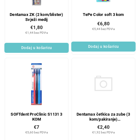
Dentamax ZK (2 kom/blister)
TePe Color soft 3 kom
Svježi medij
€6,80
€1,80
€5,44 bez PDV-a
€1,44 bez PDV-a
Dodaj u košaricu
Dodaj u košaricu
Dentamax četkica za zube (3
SOFTdent ProClinic S1131 3
kom/pakiranje)
KOM
MEDICINSKA ultra mekana
€2,40
€7
€1,92 bez PDV-a
€5,60 bez PDV-a