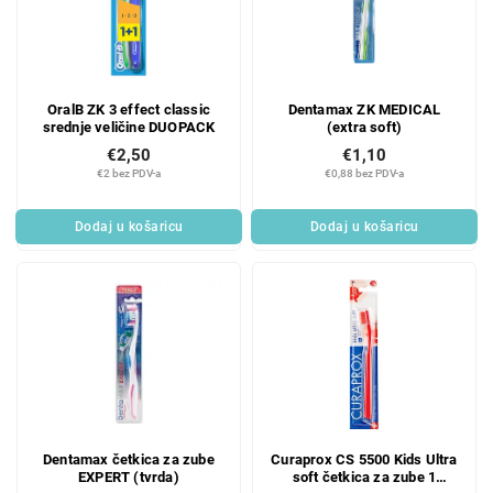
OralB ZK 3 effect classic
Dentamax ZK MEDICAL
srednje veličine DUOPACK
(extra soft)
€2,50
€1,10
€2 bez PDV-a
€0,88 bez PDV-a
Dodaj u košaricu
Dodaj u košaricu
Dentamax četkica za zube
Curaprox CS 5500 Kids Ultra
EXPERT (tvrda)
soft četkica za zube 1