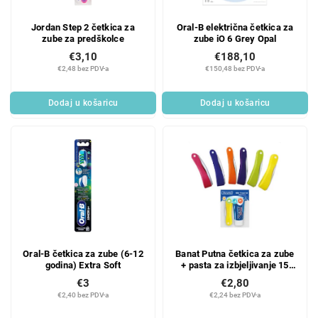
Jordan Step 2 četkica za
Oral-B električna četkica za
zube za predškolce
zube iO 6 Grey Opal
€3,10
€188,10
€2,48 bez PDV-a
€150,48 bez PDV-a
Dodaj u košaricu
Dodaj u košaricu
Oral-B četkica za zube (6-12
Banat Putna četkica za zube
godina) Extra Soft
+ pasta za izbjeljivanje 15
ml, putni set
€3
€2,80
€2,40 bez PDV-a
€2,24 bez PDV-a