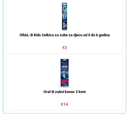
ORAL-B Kids četkica za zube za djecu od 0 do 6 godina
€3
Oral-B zubni konac 2 kom
€14
S