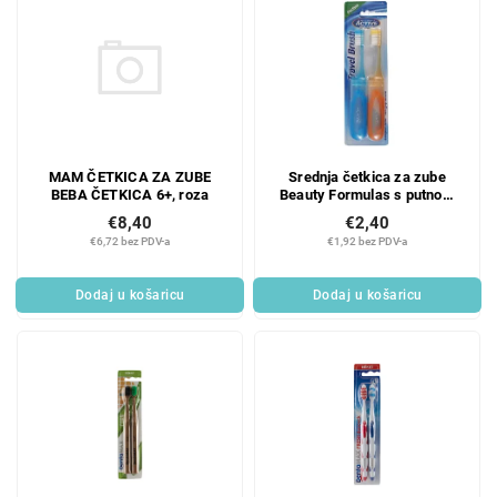
MAM ČETKICA ZA ZUBE
Srednja četkica za zube
BEBA ČETKICA 6+, roza
Beauty Formulas s putnom
kutijicom
€8,40
€2,40
€6,72 bez PDV-a
€1,92 bez PDV-a
Dodaj u košaricu
Dodaj u košaricu