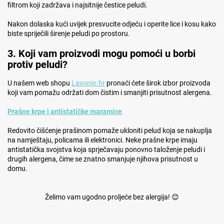
filtrom koji zadržava i najsitnije čestice peludi.
Nakon dolaska kući uvijek presvucite odjeću i operite lice i kosu kako
biste spriječili širenje peludi po prostoru.
3. Koji vam proizvodi mogu pomoći u borbi
protiv peludi?
U našem web shopu
Lavonio.hr
pronaći ćete širok izbor proizvoda
koji vam pomažu održati dom čistim i smanjiti prisutnost alergena.
Prašne krpe i antistatičke maramice
Redovito čišćenje prašinom pomaže ukloniti pelud koja se nakuplja
na namještaju, policama ili elektronici. Neke prašne krpe imaju
antistatička svojstva koja sprječavaju ponovno taloženje peludi i
drugih alergena, čime se znatno smanjuje njihova prisutnost u
domu.
Želimo vam ugodno proljeće bez alergija! 😊