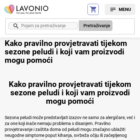
Preskoči
na
sadržaj
Pretraživanje
Kako pravilno provjetravati tijekom
sezone peludi i koji vam proizvodi
mogu pomoći
Kako pravilno provjetravati tijekom
sezone peludi i koji vam proizvodi
mogu pomoći
Sezona peludi može predstavljati izazov ne samo za alergičare, već i
za one koji inače nemaju problema s disanjem. Pravilno
provjetravanje i zaštita doma od peludi mogu značajno ublažiti
neugodne simptome poput kihanja, svrbeža očiju ili začepljenog