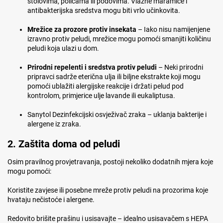
stolovima, policama ili podovima. Vlažne maramice i
antibakterijska sredstva mogu biti vrlo učinkovita.
Mrežice za prozore protiv insekata
– Iako nisu namijenjene
izravno protiv peludi, mrežice mogu pomoći smanjiti količinu
peludi koja ulazi u dom.
Prirodni repelenti i sredstva protiv peludi
– Neki prirodni
pripravci sadrže eterična ulja ili biljne ekstrakte koji mogu
pomoći ublažiti alergijske reakcije i držati pelud pod
kontrolom, primjerice ulje lavande ili eukaliptusa.
Sanytol Dezinfekcijski osvježivač zraka – uklanja bakterije i
alergene iz zraka.
2. Zaštita doma od peludi
Osim pravilnog provjetravanja, postoji nekoliko dodatnih mjera koje
mogu pomoći:
Koristite zavjese ili posebne mreže protiv peludi na prozorima koje
hvataju nečistoće i alergene.
Redovito brišite prašinu i usisavajte – idealno usisavačem s HEPA