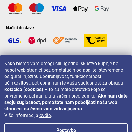
Načini dostave
LAVONIO u svijetu
Kako bismo vam omogućili ugodno iskustvo kupnje na
našoj web stranici bez ometajućih oglasa, te istovremeno
osigurali njezinu upotrebljivost, funkcionalnost i
učinkovitost, potrebna nam je vaša suglasnost za obradu
kolačića (cookies)
– to su male datoteke koje se
privremeno pohranjuju u vašem pregledniku.
Ako nam date
Za akcije, nagradne igre i popuste pratite nas na:
svoju suglasnost, pomažete nam poboljšati našu web
stranicu, na čemu vam zahvaljujemo.
Više informacija
ovdje
.
Postavke