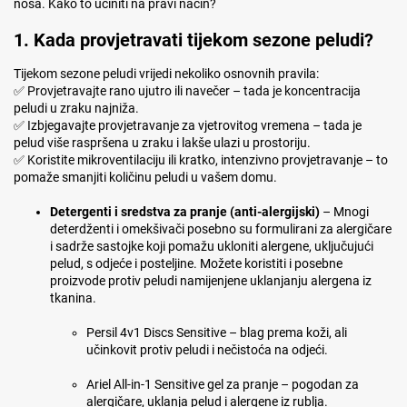
nosa. Kako to učiniti na pravi način?
1. Kada provjetravati tijekom sezone peludi?
Tijekom sezone peludi vrijedi nekoliko osnovnih pravila:
✅ Provjetravajte rano ujutro ili navečer – tada je koncentracija
peludi u zraku najniža.
✅ Izbjegavajte provjetravanje za vjetrovitog vremena – tada je
pelud više raspršena u zraku i lakše ulazi u prostoriju.
✅ Koristite mikroventilaciju ili kratko, intenzivno provjetravanje – to
pomaže smanjiti količinu peludi u vašem domu.
Detergenti i sredstva za pranje (anti-alergijski)
– Mnogi
deterdženti i omekšivači posebno su formulirani za alergičare
i sadrže sastojke koji pomažu ukloniti alergene, uključujući
pelud, s odjeće i posteljine. Možete koristiti i posebne
proizvode protiv peludi namijenjene uklanjanju alergena iz
tkanina.
Persil 4v1 Discs Sensitive – blag prema koži, ali
učinkovit protiv peludi i nečistoća na odjeći.
Ariel All-in-1 Sensitive gel za pranje – pogodan za
alergičare, uklanja pelud i alergene iz rublja.