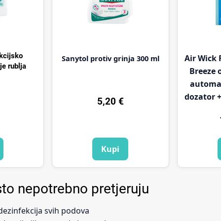
kcijsko
Air Wick
Sanytol protiv grinja 300 ml
je rublja
Breeze 
automat
dozator 
5,20
€
Kupi
sto nepotrebno pretjeruju
ezinfekcija svih podova