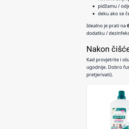
pidžamu / odje
deku ako se če
Idealno je prati na
dodatku / dezinfekci
Nakon čišće
Kad provjetrite i ob
ugodnije. Dobro fu
pretjerivati).