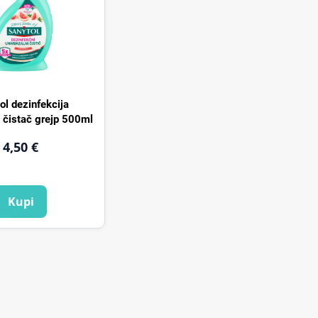
ol dezinfekcija
i čistač grejp 500ml
4,50 €
Kupi