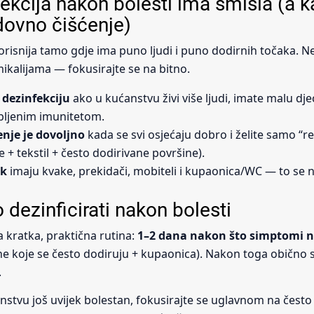
ekcija nakon bolesti ima smisla (a k
dovno čišćenje)
korisnija tamo gdje ima puno ljudi i puno dodirnih točaka. Ne
mikalijama — fokusirajte se na bitno.
 dezinfekciju
ako u kućanstvu živi više ljudi, imate malu djec
bljenim imunitetom.
nje je dovoljno
kada se svi osjećaju dobro i želite samo “r
e + tekstil + često dodirivane površine).
ak
imaju kvake, prekidači, mobiteli i kupaonica/WC — to se n
 dezinficirati nakon bolesti
a kratka, praktična rutina:
1–2 dana nakon što simptomi 
e koje se često dodiruju + kupaonica). Nakon toga obično 
.
nstvu još uvijek bolestan, fokusirajte se uglavnom na često