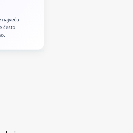
de najveću
se često
no.