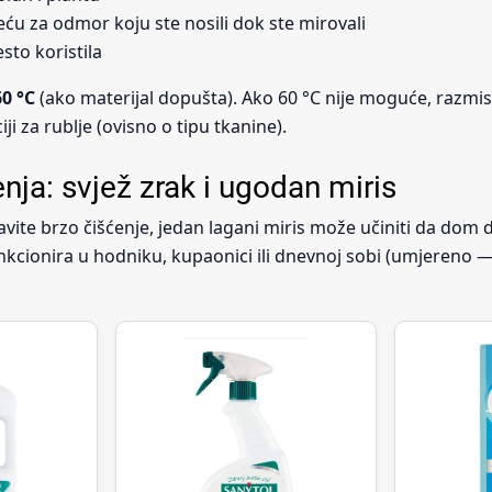
ću za odmor koju ste nosili dok ste mirovali
sto koristila
60 °C
(ako materijal dopušta). Ako 60 °C nije moguće, razmis
ji za rublje (ovisno o tipu tkanine).
nja: svjež zrak i ugodan miris
avite brzo čišćenje, jedan lagani miris može učiniti da dom dj
nkcionira u hodniku, kupaonici ili dnevnoj sobi (umjereno