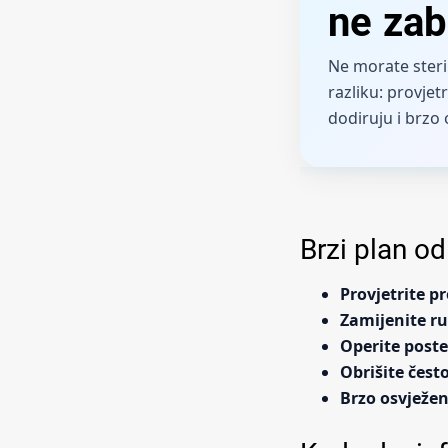
ne zab
Ne morate steril
razliku: provjet
dodiruju i brzo
Brzi plan o
Provjetrite pr
Zamijenite r
Operite poste
Obrišite čest
Brzo osvježe