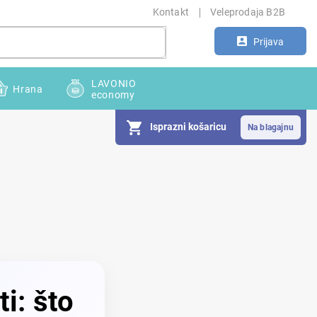
Kontakt
Veleprodaja B2B
Prijava
LAVONIO
Hrana
economy
Isprazni košaricu
i: što