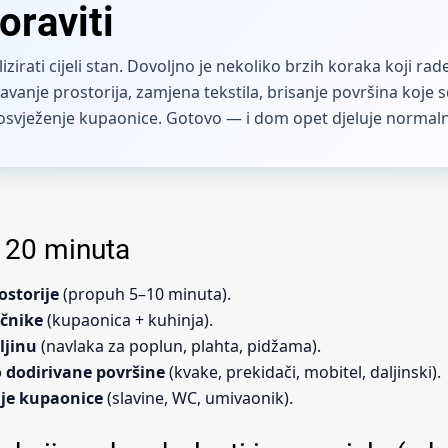
oraviti
izirati cijeli stan. Dovoljno je nekoliko brzih koraka koji ra
ravanje prostorija, zamjena tekstila, brisanje površina koje 
 osvježenje kupaonice. Gotovo — i dom opet djeluje normal
d 20 minuta
ostorije
(propuh 5–10 minuta).
učnike
(kupaonica + kuhinja).
ljinu
(navlaka za poplun, plahta, pidžama).
o dodirivane površine
(kvake, prekidači, mobitel, daljinski).
nje kupaonice
(slavine, WC, umivaonik).