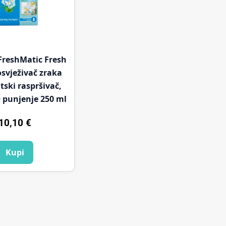
 FreshMatic Fresh
osvježivač zraka
ski raspršivač,
+ punjenje 250 ml
10,10
€
Kupi