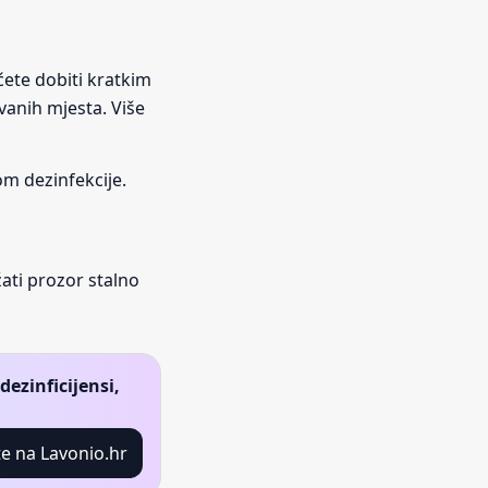
 ćete dobiti kratkim
vanih mjesta. Više
om dezinfekcije.
ati prozor stalno
ezinficijensi,
e na Lavonio.hr