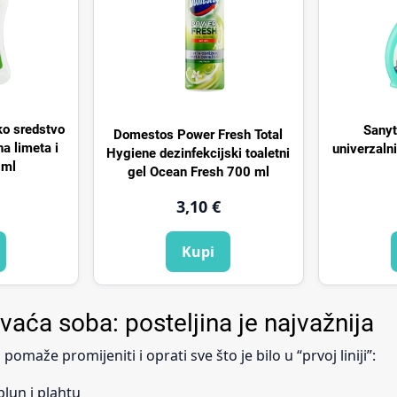
sko sredstvo
Sanyt
Domestos Power Fresh Total
na limeta i
univerzaln
Hygiene dezinfekcijski toaletni
 ml
gel Ocean Fresh 700 ml
3,10 €
Kupi
avaća soba: posteljina je najvažnija
omaže promijeniti i oprati sve što je bilo u “prvoj liniji”:
lun i plahtu