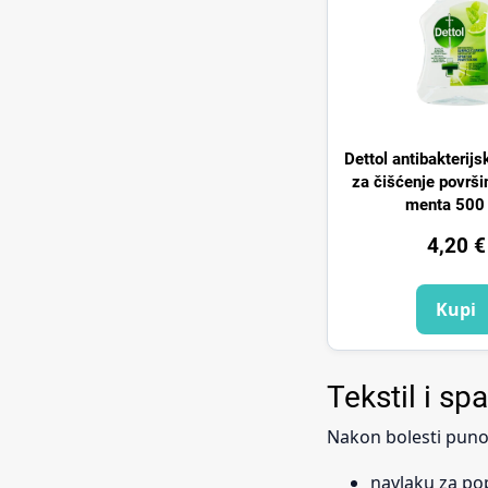
Dettol antibakterij
za čišćenje površi
menta 500
4,20
€
Kupi
Tekstil i sp
Nakon bolesti puno p
navlaku za pop