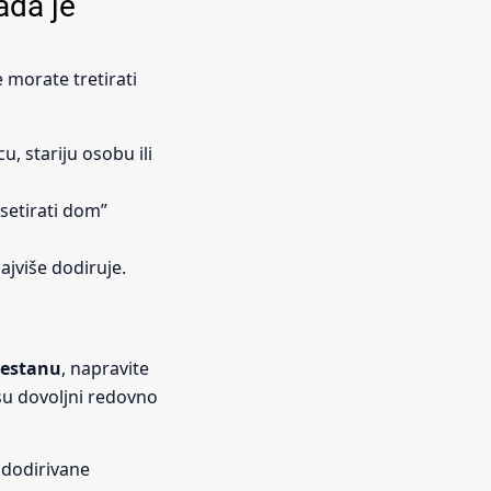
ada je
 morate tretirati
u, stariju osobu ili
esetirati dom”
ajviše dodiruje.
nestanu
, napravite
su dovoljni redovno
 dodirivane