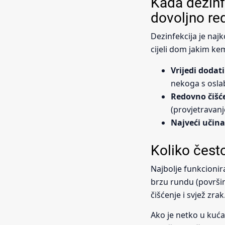
Kada dezinf
dovoljno re
Dezinfekcija je naj
cijeli dom jakim ke
Vrijedi dodati
nekoga s osla
Redovno čišće
(provjetravanj
Najveći učin
Koliko često
Najbolje funkcionir
brzu rundu (površin
čišćenje i svjež zrak
Ako je netko u kuća