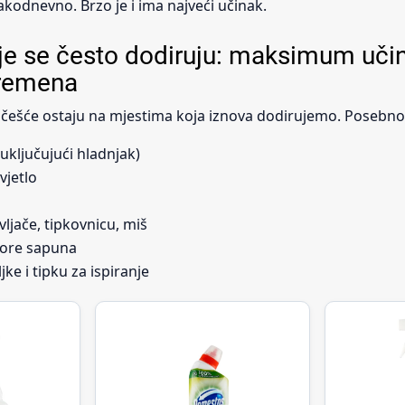
akodnevno. Brzo je i ima najveći učinak.
je se često dodiruju: maksimum uči
remena
češće ostaju na mjestima koja iznova dodirujemo. Posebno 
(uključujući hladnjak)
vjetlo
vljače, tipkovnicu, miš
atore sapuna
ke i tipku za ispiranje