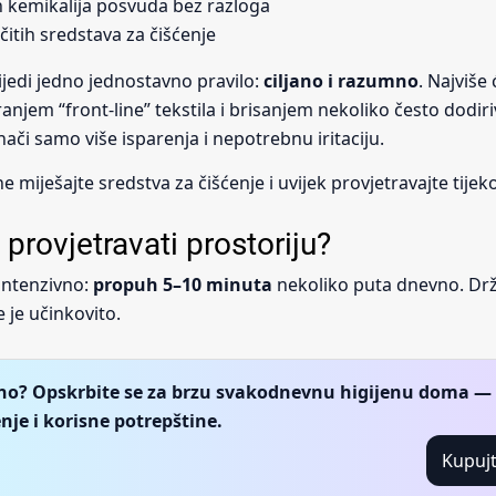
ih kemikalija posvuda bez razloga
ičitih sredstava za čišćenje
rijedi jedno jednostavno pravilo:
ciljano i razumno
. Najviše
anjem “front-line” tekstila i brisanjem nekoliko često dodiri
ači samo više isparenja i nepotrebnu iritaciju.
e miješajte sredstva za čišćenje i uvijek provjetravajte tijek
provjetravati prostoriju?
 intenzivno:
propuh 5–10 minuta
nekoliko puta dnevno. Drž
je učinkovito.
vno? Opskrbite se za brzu svakodnevnu higijenu doma — d
enje i korisne potrepštine.
Kupujt