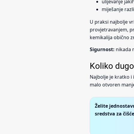
ulijevanje jak
miješanje razl
U praksi najbolje v
provjetravanjem, pr
kemikalija obično zn
Sigurnost:
nikada n
Koliko dugo 
Najbolje je kratko i
malo otvoren manje 
Želite jednosta
sredstva za čišć