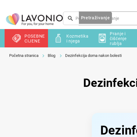
Preskoči
na
sadržaj
Pretraživanje
Pranje i
POSEBNE
Kozmetika
čišćenje
CIJENE
i njega
rublja
Blog
Dezinfekcija doma nakon bolesti
Dezinfekc
Dezinf