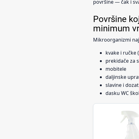
površine — čak i sv
Površine ko
minimum v
Mikroorganizmi naj
kvake i ručke 
prekidače za s
mobitele
daljinske upra
slavine i doz
dasku WC školj