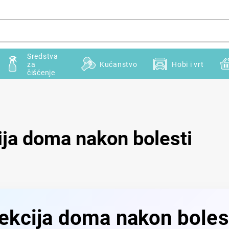
Sredstva
za
Kućanstvo
Hobi i vrt
čišćenje
ija doma nakon bolesti
ekcija doma nakon bolest