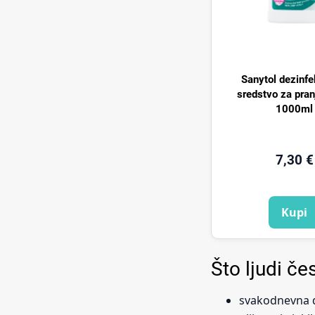
Sanytol dezinfe
sredstvo za pran
1000ml
7,30 €
Kupi
Što ljudi če
svakodnevna d